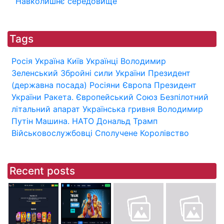
Навколишнє середовище
Tags
Росія
Україна
Київ
Українці
Володимир
Зеленський
Збройні сили України
Президент
(державна посада)
Росіяни
Європа
Президент
України
Ракета.
Європейський Союз
Безпілотний
літальний апарат
Українська гривня
Володимир
Путін
Машина.
НАТО
Дональд Трамп
Військовослужбовці
Сполучене Королівство
Recent posts