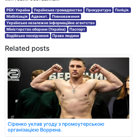
РБК-Україна
Українське громадянство
Прокуратура
Поліція.
Мобілізація
Адвокат.
Повноваження
Українське незалежне інформаційне агентство
Міністерство оборони (Україна)
Паспорт
Водійське посвідчення
Права людини
Related posts
Сіренко уклав угоду з промоутерською
організацією Воррена.