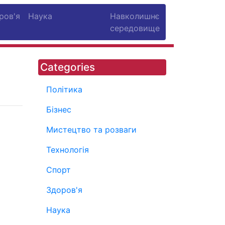
ров'я
Наука
Навколишнє
середовище
Categories
Політика
Бізнес
Мистецтво та розваги
Технологія
Спорт
Здоров'я
Наука