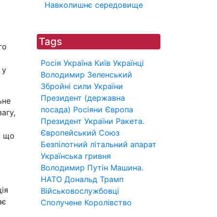
Навколишнє середовище
Tags
го
Росія
Україна
Київ
Українці
 у
Володимир Зеленський
Збройні сили України
Президент (державна
ьне
посада)
Росіяни
Європа
агу,
Президент України
Ракета.
Європейський Союз
, що
Безпілотний літальний апарат
Українська гривня
Володимир Путін
Машина.
НАТО
Дональд Трамп
ія
Військовослужбовці
ає
Сполучене Королівство