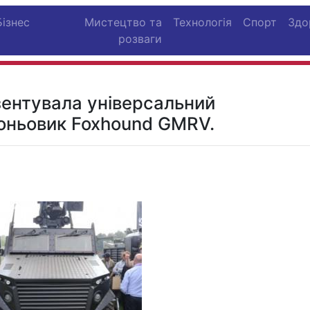
Бізнес
Мистецтво та
Технологія
Спорт
Здо
розваги
зентувала універсальний
оньовик Foxhound GMRV.