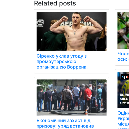
Related posts
Чоло
Сіренко уклав угоду з
оси: 
промоутерською
організацією Воррена.
Оцін
Укра
Економічний захист від
місця
призову: уряд встановив