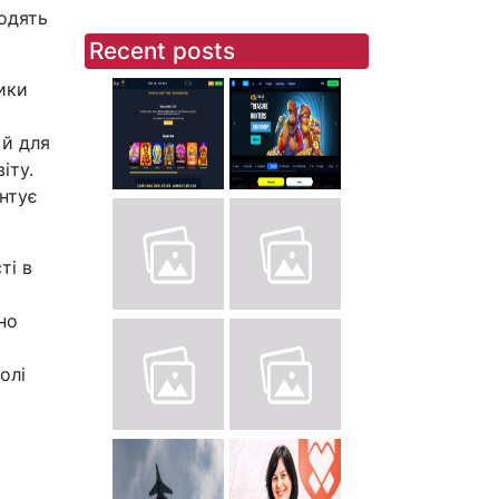
ходять
Recent posts
ики
 й для
іту.
нтує
ті в
но
олі