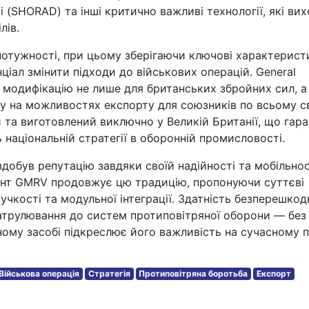
 (SHORAD) та інші критично важливі технології, які ви
лів.
потужності, при цьому зберігаючи ключові характерист
іал змінити підходи до військових операцій. General
модифікацію не лише для британських збройних сил, а
у на можливостях експорту для союзників по всьому св
та виготовлений виключно у Великій Британії, що гара
ь національній стратегії в оборонній промисловості.
добув репутацію завдяки своїй надійності та мобільнос
ант GMRV продовжує цю традицію, пропонуючи суттєві
учкості та модульної інтеграції. Здатність безперешкод
атрулювання до систем протиповітряної оборони — без
ному засобі підкреслює його важливість на сучасному п
Військова операція
Стратегія
Протиповітряна боротьба
Експорт