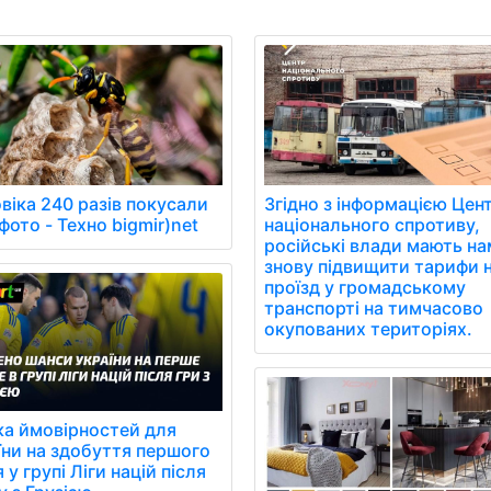
віка 240 разів покусали
Згідно з інформацією Цен
фото - Техно bigmir)net
національного спротиву,
російські влади мають на
знову підвищити тарифи 
проїзд у громадському
транспорті на тимчасово
окупованих територіях.
ка ймовірностей для
їни на здобуття першого
 у групі Ліги націй після