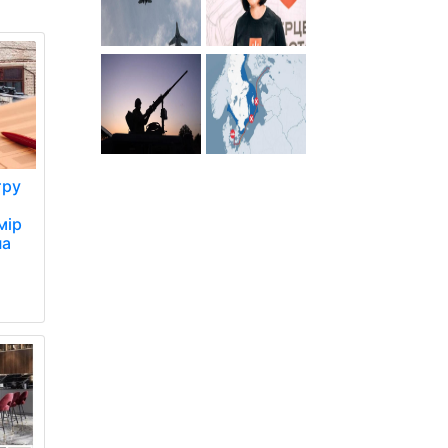
тру
мір
на