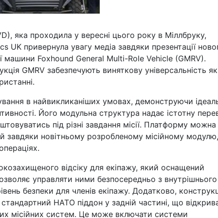
VD), яка проходила у вересні цього року в Міллбруку,
cs UK привернула увагу медіа завдяки презентації ново
ї машини Foxhound General Multi-Role Vehicle (GMRV).
укція GMRV забезпечують виняткову універсальність як
ристанні.
вання в найвикликаніших умовах, демонструючи ідеал
тивності. Його модульна структура надає істотну перев
товуватись під різні завдання місії. Платформу можна
ей завдяки новітньому розробленому місійному модулю
операціях.
сокозахищеного відсіку для екіпажу, який оснащений
озволяє управляти ними безпосередньо з внутрішнього
вень безпеки для членів екіпажу. Додатково, конструкц
стандартний НАТО піддон у задній частині, що відкрив
них місійних систем. Це може включати системи