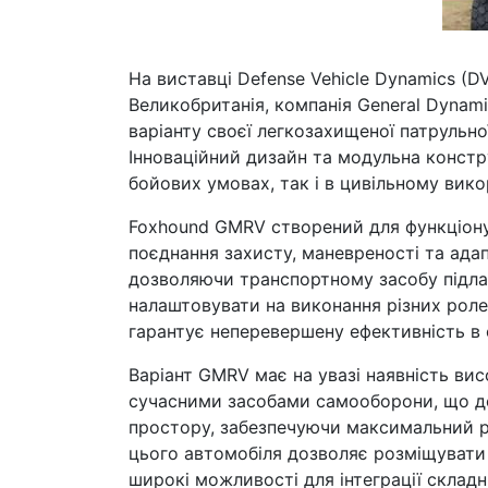
На виставці Defense Vehicle Dynamics (D
Великобританія, компанія General Dynami
варіанту своєї легкозахищеної патрульно
Інноваційний дизайн та модульна констр
бойових умовах, так і в цивільному вико
Foxhound GMRV створений для функціону
поєднання захисту, маневреності та адап
дозволяючи транспортному засобу підлаш
налаштовувати на виконання різних рол
гарантує неперевершену ефективність в 
Варіант GMRV має на увазі наявність ви
сучасними засобами самооборони, що д
простору, забезпечуючи максимальний рі
цього автомобіля дозволяє розміщувати 
широкі можливості для інтеграції склад