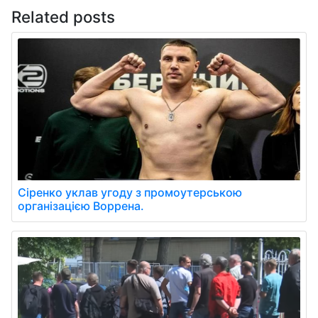
Related posts
Сіренко уклав угоду з промоутерською
організацією Воррена.