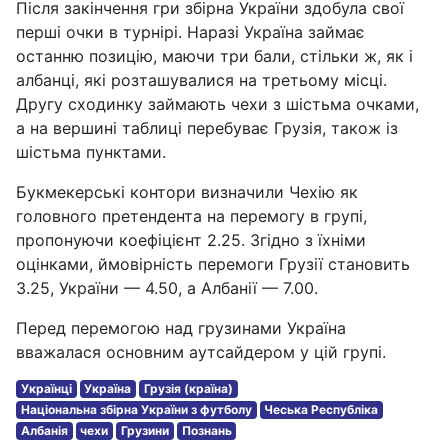
Після закінчення гри збірна України здобула свої
перші очки в турнірі. Наразі Україна займає
останню позицію, маючи три бали, стільки ж, як і
албанці, які розташувалися на третьому місці.
Другу сходинку займають чехи з шістьма очками,
а на вершині таблиці перебуває Грузія, також із
шістьма пунктами.
Букмекерські контори визначили Чехію як
головного претендента на перемогу в групі,
пропонуючи коефіцієнт 2.25. Згідно з їхніми
оцінками, ймовірність перемоги Грузії становить
3.25, України — 4.50, а Албанії — 7.00.
Перед перемогою над грузинами Україна
вважалася основним аутсайдером у цій групі.
Українці
Україна
Грузія (країна)
Національна збірна України з футболу
Чеська Республіка
Албанія
чехи
Грузини
Познань