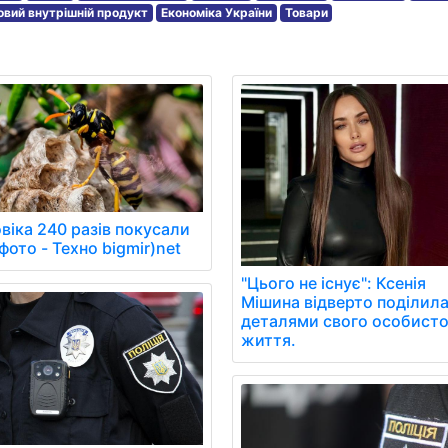
овий внутрішній продукт
Економіка України
Товари
віка 240 разів покусали
фото - Техно bigmir)net
"Цього не існує": Ксенія
Мішина відверто поділил
деталями свого особисто
життя.