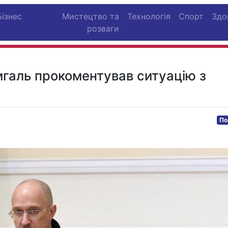
Бізнес
Мистецтво та
Технологія
Спорт
Здо
розваги
игаль прокоментував ситуацію з
По