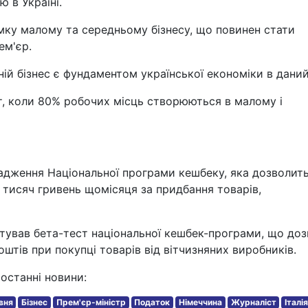
 в Україні.
мку малому та середньому бізнесу, що повинен стати
ем'єр.
ій бізнес є фундаментом української економіки в даний
т, коли 80% робочих місць створюються в малому і
адження Національної програми кешбеку, яка дозволит
тисяч гривень щомісяця за придбання товарів,
артував бета-тест національної кешбек-програми, що до
тів при покупці товарів від вітчизняних виробників.
останні новини:
вня
Бізнес
Прем'єр-міністр
Податок
Німеччина
Журналіст
Італі