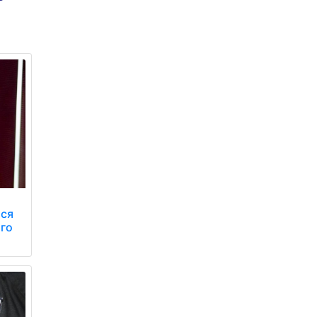
ася
го