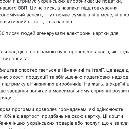
обом підтримує українських виробників: це податки,
нашого ВВП. Це не тиск, а навпаки підштовхування,
номічний аспект, і тут немає сумнівів ні в мене, ні в к
озитивний ефект", - сказав він.
80 тисяч людей згенерували електронні картки для
оти над цією програмою було проведено аналіз, як люд
о виробника.
ицтва спостерігається в Німеччині та Італії. Це веде 
нню якості продукції та збільшенню податкових надход
 підтримку вітчизняних виробників. На жаль, в Україні 
аше завдання полягає в максимальному сприянні розвит
уряду.
адова програми дозволяє громадянам, які здійснюють
 10% від вартості придбань на свою картку. Ці кошти
ання інших українських товарів або послуг, що є важли