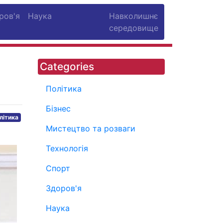
ров'я
Наука
Навколишнє
середовище
Categories
Політика
Бізнес
літика
Мистецтво та розваги
Технологія
Спорт
Здоров'я
Наука