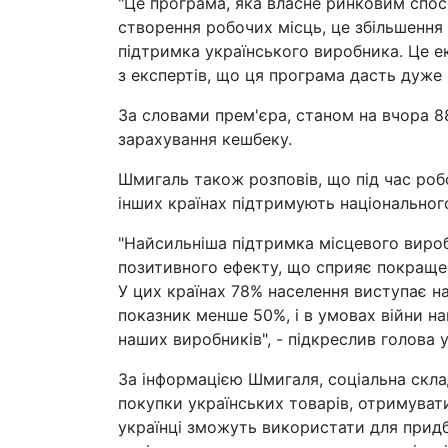
"Це програма, яка власне ринковим спос
створення робочих місць, це збільшення 
підтримка українського виробника. Це еко
з експертів, що ця програма дасть дуже п
За словами прем'єра, станом на вчора 8
зарахування кешбеку.
Шмигаль також розповів, що під час роб
інших країнах підтримують національног
"Найсильніша підтримка місцевого виробн
позитивного ефекту, що сприяє покраще
У цих країнах 78% населення виступає на
показник менше 50%, і в умовах війни н
наших виробників", - підкреслив голова 
За інформацією Шмигаля, соціальна скл
покупки українських товарів, отримувати
українці зможуть використати для придб