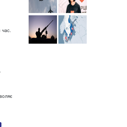
 час.
ь
зволяє
я