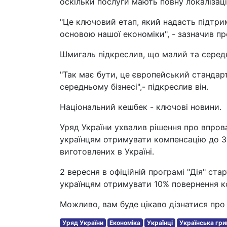
оскільки послуги мають повну локалізацію
"Це ключовий етап, який надасть підтри
основою нашої економіки", - зазначив пр
Шмигаль підкреслив, що малий та середн
"Так має бути, це європейський стандар
середньому бізнесі",- підкреслив він.
Національний кешбек - ключові новини.
Уряд України ухвалив рішення про впров
українцям отримувати компенсацію до 3 
виготовлених в Україні.
2 вересня в офіційній програмі "Дія" ст
українцям отримувати 10% повернення кош
Можливо, вам буде цікаво дізнатися про 
Уряд України
Економіка
Українці
Українська гри