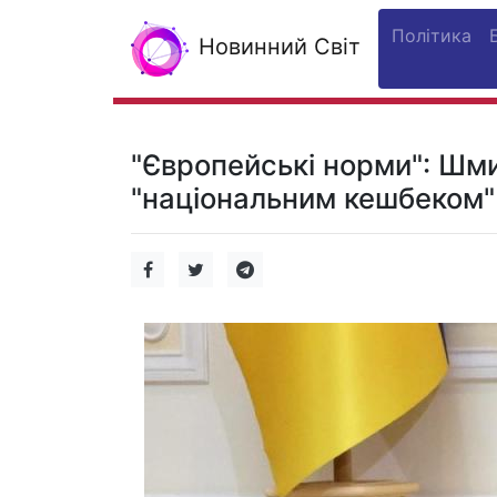
Політика
Новинний Світ
"Європейські норми": Шм
"національним кешбеком"