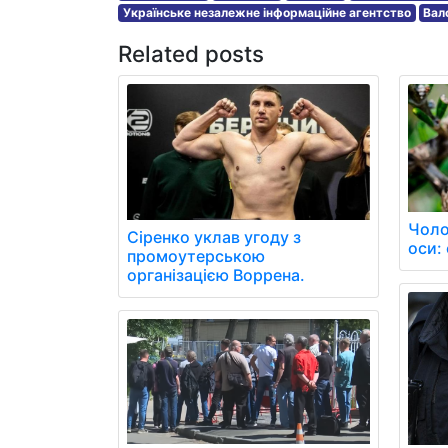
Українське незалежне інформаційне агентство
Вал
Related posts
Чоло
Сіренко уклав угоду з
оси: 
промоутерською
організацією Воррена.