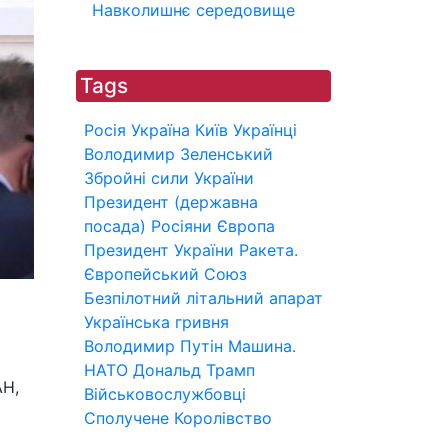
Навколишнє середовище
Tags
Росія
Україна
Київ
Українці
Володимир Зеленський
Збройні сили України
Президент (державна
посада)
Росіяни
Європа
Президент України
Ракета.
Європейський Союз
Безпілотний літальний апарат
Українська гривня
Володимир Путін
Машина.
НАТО
Дональд Трамп
АН,
Військовослужбовці
Сполучене Королівство