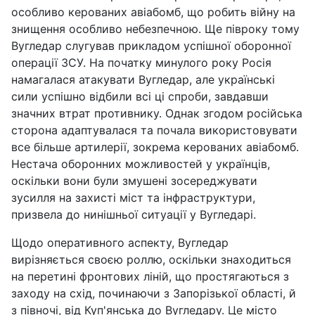
особливо керованих авіабомб, що робить війну на
знищення особливо небезпечною. Ще півроку тому
Вугледар слугував прикладом успішної оборонної
операції ЗСУ. На початку минулого року Росія
намагалася атакувати Вугледар, але українські
сили успішно відбили всі ці спроби, завдавши
значних втрат противнику. Однак згодом російська
сторона адаптувалася та почала використовувати
все більше артилерії, зокрема керованих авіабомб.
Нестача оборонних можливостей у українців,
оскільки вони були змушені зосереджувати
зусилля на захисті міст та інфраструктури,
призвела до нинішньої ситуації у Вугледарі.
Щодо оперативного аспекту, Вугледар
вирізняється своєю роллю, оскільки знаходиться
на перетині фронтових ліній, що простягаються з
заходу на схід, починаючи з Запорізької області, й
з півночі, від Куп'янська до Вугледару. Це місто