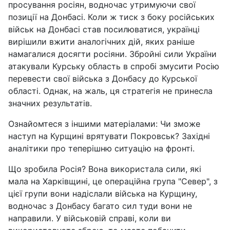
просування росіян, водночас утримуючи свої
позиції на Донбасі. Коли ж тиск з боку російських
військ на Донбасі став посилюватися, українці
вирішили вжити аналогічних дій, яких раніше
намагалися досягти росіяни. Збройні сили України
атакували Курську область в спробі змусити Росію
перевести свої війська з Донбасу до Курської
області. Однак, на жаль, ця стратегія не принесла
значних результатів.
Ознайомтеся з іншими матеріалами: Чи зможе
наступ на Курщині врятувати Покровськ? Західні
аналітики про теперішню ситуацію на фронті.
Що зробила Росія? Вона використала сили, які
мала на Харківщині, це операційна група "Север", з
цієї групи вони надіслали війська на Курщину,
водночас з Донбасу багато сил туди вони не
направили. У військовій справі, коли ви