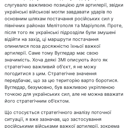
слугувало важливою позицією для артилерії, звідки
українські військові могли завдавати ударів по
основним шляхам постачання російських сил у
північних районах Мелітополя та Маріуполя. Проте,
після того як українські підрозділи були змушені
відійти на захід, ці маршрути постачання
опинилися поза досяжністю їхньої важкої
артилерії. Саме тому Вугледар має свою
значимість. Хоча деякі ЗМІ описують його як
стратегічно важливий об'єкт, я не можу
погодитися з цим. Стратегічне значення
передбачає, що за цю територію варто боротися.
Вугледар, безумовно, був важливою укріпленою
точкою для українських сил, але не можна вважати
його стратегічним об'єктом.
Що стосується стратегічного аналізу поточної
ситуації, я вже зазначав, що застосування
російськими військами важкої артилерії, зокрема