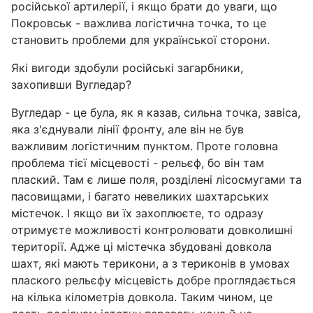
російської артилерії, і якщо брати до уваги, що
Покровськ - важлива логістична точка, то це
становить проблеми для української сторони.
Які вигоди здобули російські загарбники,
захопивши Вугледар?
Вугледар - це була, як я казав, сильна точка, завіса,
яка з'єднували лінії фронту, але він не був
важливим логістичним пунктом. Проте головна
проблема тієї місцевості - рельєф, бо він там
плаский. Там є лише поля, розділені лісосмугами та
пасовищами, і багато невеликих шахтарських
містечок. І якщо ви їх захоплюєте, то одразу
отримуєте можливості контролювати довколишні
території. Адже ці містечка збудовані довкола
шахт, які мають терикони, а з териконів в умовах
плаского рельєфу місцевість добре проглядається
на кілька кілометрів довкола. Таким чином, це