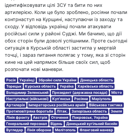
ідентифіковувати цілі ЗСУ та бити по них
артилерією. Коли це було зроблено, росіяни почали
контрнаступ на Курщині, наступаючи із заходу та
сходу. У відповідь українці почали атакувати
російські сили у районі Суджі. Ми бачимо, що дії
обох сторін були доволі успішними. Проте сьогодні
ситуація в Курській області застигла у мертвій
точці, і зараз питання полягає у тому, яка зі сторін
кине на цей напрямок більше своїх сил, щоб
розпочати нові маневри.
Росія
Українці
Збройні сили України
Донецька область
Торецьк
Курська область
Україна
Харківська область
Володимир Зеленський
Президент (державна посада)
Місто
Наступальні (військові)
Куп'янськ
Росіяни
Маріуполь
Артилерія
Імператорська російська армія
Військова тактика
Протиповітряна боротьба
Літак.
Запорізька область
Земля
Лінія фронту
Австрія
Оточення
Покровськ, Україна
Генеральний персонал
Відень
Донецький вугільний басейн
Вугледар
Лінія оборони
Мелітополь
Фланговий маневр