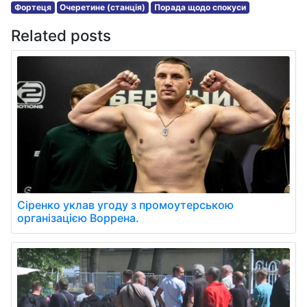
Фортеця
Очеретине (станція)
Порада щодо спокуси
Related posts
Сіренко уклав угоду з промоутерською
організацією Воррена.