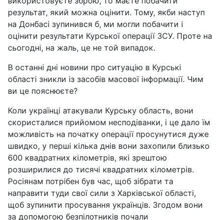
використовуєте зброю, то маєте побачити
результат, який можна оцінити. Тому, якби наступ
на Донбасі зупинився б, ми могли побачити і
оцінити результати Курської операції ЗСУ. Проте на
сьогодні, на жаль, це не той випадок.
В останні дні новини про ситуацію в Курські
області зникли із засобів масової інформації. Чим
ви це пояснюєте?
Коли українці атакували Курську область, вони
скористалися прийомом несподіванки, і це дало їм
можливість на початку операції просунутися дуже
швидко, у перші кілька днів вони захопили близько
600 квадратних кілометрів, які зрештою
розширилися до тисячі квадратних кілометрів.
Росіянам потрібен був час, щоб зібрати та
направити туди свої сили з Харківської області,
щоб зупинити просування українців. Згодом вони
за допомогою безпілотників почали