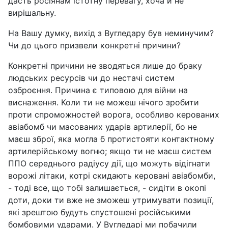
дасть росіянам істотну перевагу, хоча й не
вирішальну.
На Вашу думку, вихід з Вугледару був неминучим?
Чи до цього призвели конкретні причини?
Конкретні причини не зводяться лише до браку
людських ресурсів чи до нестачі систем
озброєння. Причина є типовою для війни на
виснаження. Коли ти не можеш нічого зробити
проти спроможностей ворога, особливо керованих
авіабомб чи масованих ударів артилерії, бо не
маєш зброї, яка могла б протистояти контактному
артилерійському вогню; якщо ти не маєш систем
ППО середнього радіусу дії, що можуть відігнати
ворожі літаки, котрі скидають керовані авіабомби,
- тоді все, що тобі залишається, - сидіти в окопі
доти, доки ти вже не зможеш утримувати позиції,
які зрештою будуть спустошені російськими
бомбовими ударами. У Вугледарі ми побачили