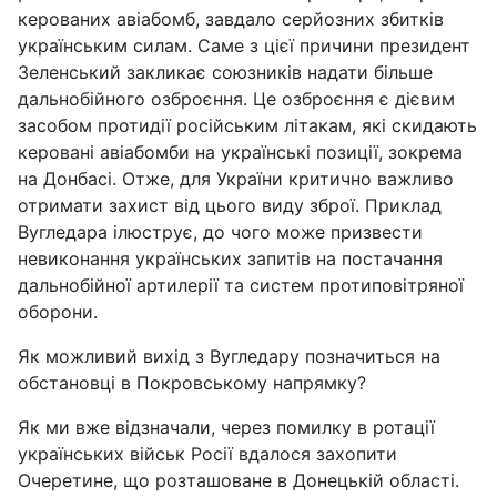
керованих авіабомб, завдало серйозних збитків
українським силам. Саме з цієї причини президент
Зеленський закликає союзників надати більше
дальнобійного озброєння. Це озброєння є дієвим
засобом протидії російським літакам, які скидають
керовані авіабомби на українські позиції, зокрема
на Донбасі. Отже, для України критично важливо
отримати захист від цього виду зброї. Приклад
Вугледара ілюструє, до чого може призвести
невиконання українських запитів на постачання
дальнобійної артилерії та систем протиповітряної
оборони.
Як можливий вихід з Вугледару позначиться на
обстановці в Покровському напрямку?
Як ми вже відзначали, через помилку в ротації
українських військ Росії вдалося захопити
Очеретине, що розташоване в Донецькій області.