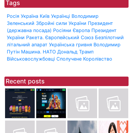
Tags
Росія
Україна
Київ
Українці
Володимир
Зеленський
Збройні сили України
Президент
(державна посада)
Росіяни
Європа
Президент
України
Ракета.
Європейський Союз
Безпілотний
літальний апарат
Українська гривня
Володимир
Путін
Машина.
НАТО
Дональд Трамп
Військовослужбовці
Сполучене Королівство
Recent posts