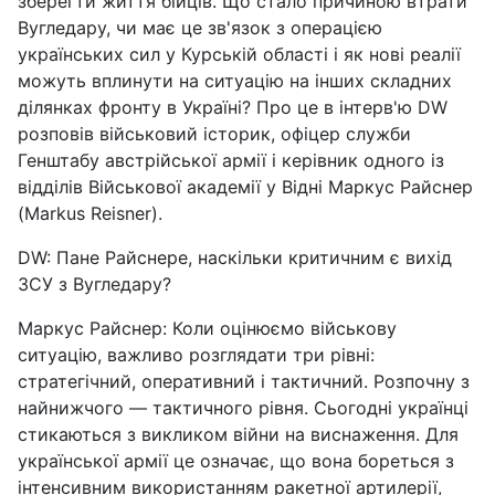
зберегти життя бійців. Що стало причиною втрати
Вугледару, чи має це зв'язок з операцією
українських сил у Курській області і як нові реалії
можуть вплинути на ситуацію на інших складних
ділянках фронту в Україні? Про це в інтерв'ю DW
розповів військовий історик, офіцер служби
Генштабу австрійської армії і керівник одного із
відділів Військової академії у Відні Маркус Райснер
(Markus Reisner).
DW: Пане Райснере, наскільки критичним є вихід
ЗСУ з Вугледару?
Маркус Райснер: Коли оцінюємо військову
ситуацію, важливо розглядати три рівні:
стратегічний, оперативний і тактичний. Розпочну з
найнижчого — тактичного рівня. Сьогодні українці
стикаються з викликом війни на виснаження. Для
української армії це означає, що вона бореться з
інтенсивним використанням ракетної артилерії,