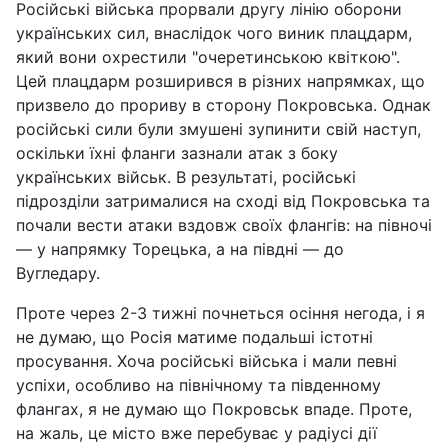
Російські війська прорвали другу лінію оборони
українських сил, внаслідок чого виник плацдарм,
який вони охрестили "очеретинською квіткою".
Цей плацдарм розширився в різних напрямках, що
призвело до прориву в сторону Покровська. Однак
російські сили були змушені зупинити свій наступ,
оскільки їхні фланги зазнали атак з боку
українських військ. В результаті, російські
підрозділи затрималися на сході від Покровська та
почали вести атаки вздовж своїх флангів: на півночі
— у напрямку Торецька, а на півдні — до
Вугледару.
Проте через 2-3 тижні почнеться осіння негода, і я
не думаю, що Росія матиме подальші істотні
просування. Хоча російські війська і мали певні
успіхи, особливо на північному та південному
флангах, я не думаю що Покровськ впаде. Проте,
на жаль, це місто вже перебуває у радіусі дії