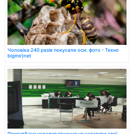
Чоловіка 240 разів покусали оси: фото - Техно
bigmir)net
ПриватБанк ухвалив рішення не надавати свої