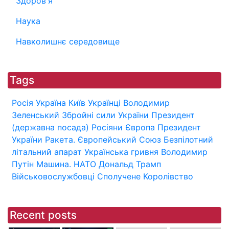
Здоров'я
Наука
Навколишнє середовище
Tags
Росія
Україна
Київ
Українці
Володимир
Зеленський
Збройні сили України
Президент
(державна посада)
Росіяни
Європа
Президент
України
Ракета.
Європейський Союз
Безпілотний
літальний апарат
Українська гривня
Володимир
Путін
Машина.
НАТО
Дональд Трамп
Військовослужбовці
Сполучене Королівство
Recent posts