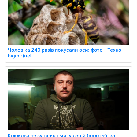
Чоловіка 240 разів покусали оси: фото - Техно
bigmir)net
Крюкова не зупиняється у своїй боротьбі за