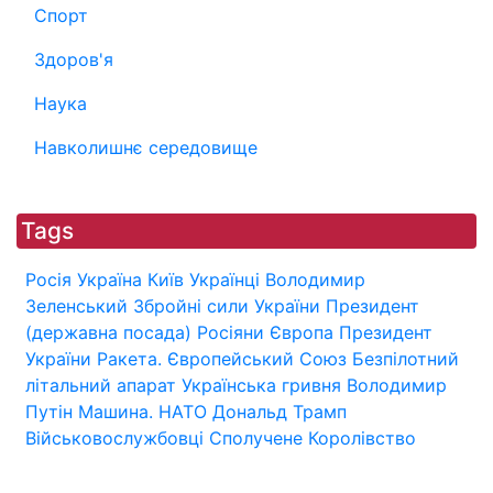
Спорт
Здоров'я
Наука
Навколишнє середовище
Tags
Росія
Україна
Київ
Українці
Володимир
Зеленський
Збройні сили України
Президент
(державна посада)
Росіяни
Європа
Президент
України
Ракета.
Європейський Союз
Безпілотний
літальний апарат
Українська гривня
Володимир
Путін
Машина.
НАТО
Дональд Трамп
Військовослужбовці
Сполучене Королівство