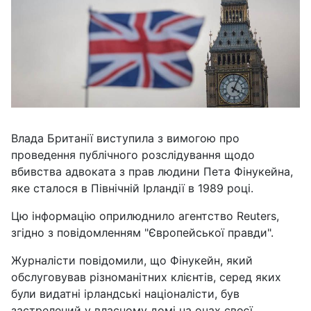
Влада Британії виступила з вимогою про
проведення публічного розслідування щодо
вбивства адвоката з прав людини Пета Фінукейна,
яке сталося в Північній Ірландії в 1989 році.
Цю інформацію оприлюднило агентство Reuters,
згідно з повідомленням "Європейської правди".
Журналісти повідомили, що Фінукейн, який
обслуговував різноманітних клієнтів, серед яких
були видатні ірландські націоналісти, був
застрелений у власному домі на очах своєї