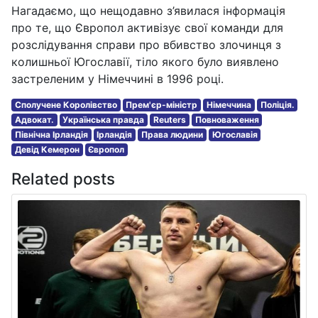
Нагадаємо, що нещодавно з’явилася інформація
про те, що Європол активізує свої команди для
розслідування справи про вбивство злочинця з
колишньої Югославії, тіло якого було виявлено
застреленим у Німеччині в 1996 році.
Сполучене Королівство
Прем'єр-міністр
Німеччина
Поліція.
Адвокат.
Українська правда
Reuters
Повноваження
Північна Ірландія
Ірландія
Права людини
Югославія
Девід Кемерон
Європол
Related posts