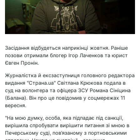
Засідання відбудеться наприкінці жовтня. Раніше
позови отримали блогер Ігор Лаченков та юрист
Євген Пронін.
Журналістка й ексзаступниця головного редактора
видання "Страна.ua" Світлана Крюкова подала в
суд на волонтера та офіцера ЗСУ Романа Сініцина
(Балана). Він про це повідомив у соцмережах 11
вересня.
"На мою думку, особа, яка підпадає під санкції,
вирішила спробувати вирішити питання зі мною в
Печерському суді, пов’язаному з портновськими