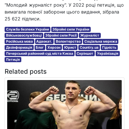
"Молодий журналіст року". У 2022 році петиція, що
вимагала повної заборони цього видання, зібрала
25 622 підписи.
Служба безпеки України
Збройні сили України
Військовослужбовці
Збройні сили Росії
Журналіст
Російська мова
Адвокат.
Волонтерство
Соціальна мережа
Дезінформація
Блог
Херсон
Юрист
Country.ua
Гідність
Печерський районний суд міста Києва
Скріншот
Українізація
Петиція
Related posts