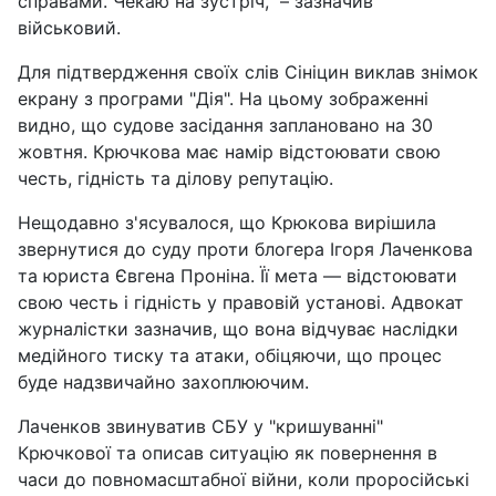
справами. Чекаю на зустріч," – зазначив
військовий.
Для підтвердження своїх слів Сініцин виклав знімок
екрану з програми "Дія". На цьому зображенні
видно, що судове засідання заплановано на 30
жовтня. Крючкова має намір відстоювати свою
честь, гідність та ділову репутацію.
Нещодавно з'ясувалося, що Крюкова вирішила
звернутися до суду проти блогера Ігоря Лаченкова
та юриста Євгена Проніна. Її мета — відстоювати
свою честь і гідність у правовій установі. Адвокат
журналістки зазначив, що вона відчуває наслідки
медійного тиску та атаки, обіцяючи, що процес
буде надзвичайно захоплюючим.
Лаченков звинуватив СБУ у "кришуванні"
Крючкової та описав ситуацію як повернення в
часи до повномасштабної війни, коли проросійські