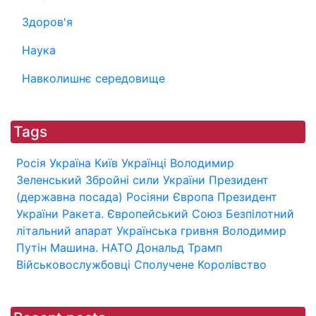
Здоров'я
Наука
Навколишнє середовище
Tags
Росія
Україна
Київ
Українці
Володимир
Зеленський
Збройні сили України
Президент
(державна посада)
Росіяни
Європа
Президент
України
Ракета.
Європейський Союз
Безпілотний
літальний апарат
Українська гривня
Володимир
Путін
Машина.
НАТО
Дональд Трамп
Військовослужбовці
Сполучене Королівство