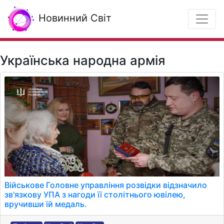
Новинний Світ
Українська народна армія
Військове Головне управління розвідки відзначило
зв'язкову УПА з нагоди її столітнього ювілею,
вручивши їй медаль.