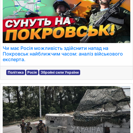
Чи має Росія можливість здійснити напад на
Покровськ найближчим часом: аналіз військового
експерта.
Політика
Росія
Збройні сили України