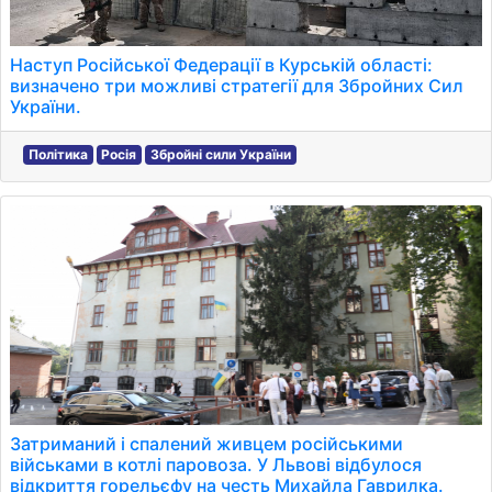
Наступ Російської Федерації в Курській області:
визначено три можливі стратегії для Збройних Сил
України.
Політика
Росія
Збройні сили України
Затриманий і спалений живцем російськими
військами в котлі паровоза. У Львові відбулося
відкриття горельєфу на честь Михайла Гаврилка.