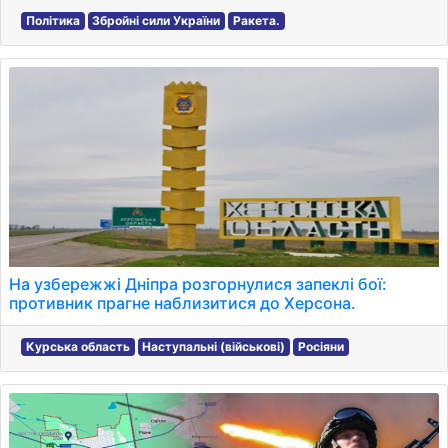
Політика
Збройні сили України
Ракета.
На узбережжі Дніпра розгорнулися запеклі бої:
противник прагне наблизитися до Херсона.
Курська область
Наступальні (військові)
Росіяни