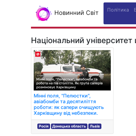
Політика
Новинний Світ
Національний університет 
Мінні поля, "Пелюстки",
авіабомби та десятиліття
роботи: як сапери очищують
Харківщину від небезпеки.
Росія
Донецька область
Львів