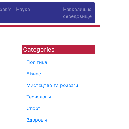
ров'я
Наука
Навколишнє
середовище
Categories
Політика
Бізнес
Мистецтво та розваги
Технологія
Спорт
Здоров'я