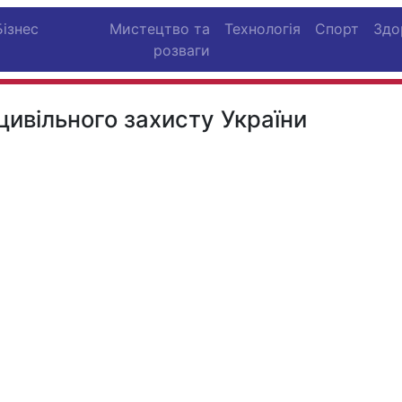
Бізнес
Мистецтво та
Технологія
Спорт
Здо
розваги
цивільного захисту України