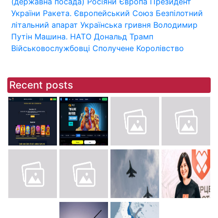
(державна посада)
Росіяни
Європа
Президент
України
Ракета.
Європейський Союз
Безпілотний
літальний апарат
Українська гривня
Володимир
Путін
Машина.
НАТО
Дональд Трамп
Військовослужбовці
Сполучене Королівство
Recent posts