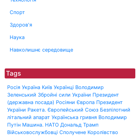
Спорт
Здоров'я
Наука
Навколишнє середовище
Tags
Росія
Україна
Київ
Українці
Володимир
Зеленський
Збройні сили України
Президент
(державна посада)
Росіяни
Європа
Президент
України
Ракета.
Європейський Союз
Безпілотний
літальний апарат
Українська гривня
Володимир
Путін
Машина.
НАТО
Дональд Трамп
Військовослужбовці
Сполучене Королівство