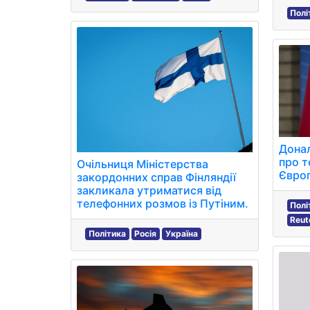
Полі
Донал
про т
Очільниця Міністерства
Європ
закордонних справ Фінляндії
закликала утриматися від
телефонних розмов із Путіним.
Полі
Reut
Політика
Росія
Україна