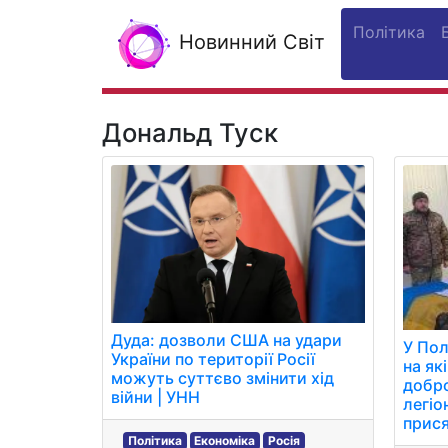
Політика
Новинний Світ
Дональд Туск
Дуда: дозволи США на удари
У Пол
України по території Росії
на як
можуть суттєво змінити хід
добро
війни | УНН
легіо
прися
Політика
Економіка
Росія