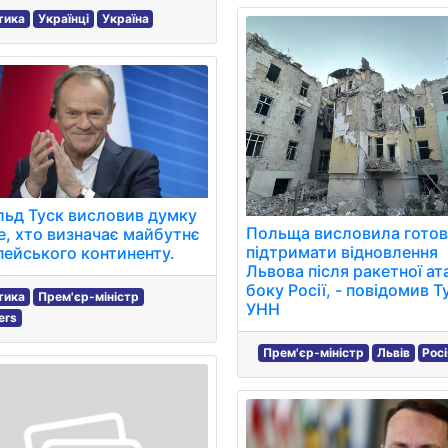
тика
Українці
Україна
ьд Туск висловив думку
Польща висловила готов
е, хто визначає майбутнє
підтримати відновлення
ейського континенту.
Львова після ракетної ат
боку Росії, - повідомив Ту
тика
Прем'єр-міністр
УНН
ers
Прем'єр-міністр
Львів
Рос