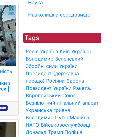
Наука
Навколишнє середовище
Tags
Росія
Україна
Київ
Українці
Володимир Зеленський
Збройні сили України
ність
Президент (державна
посада)
Росіяни
Європа
аки з
Президент України
Ракета.
ск |
Європейський Союз
Безпілотний літальний апарат
іяни
Українська гривня
Володимир Путін
Машина.
НАТО
Військовослужбовці
Дональд Трамп
Поліція.