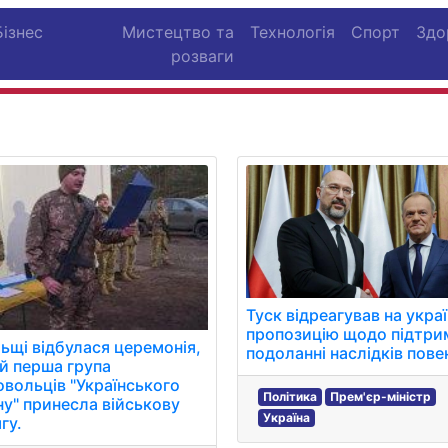
Бізнес
Мистецтво та
Технологія
Спорт
Здо
розваги
Туск відреагував на укра
пропозицію щодо підтри
ьщі відбулася церемонія,
подоланні наслідків повен
ій перша група
вольців "Українського
Політика
Прем'єр-міністр
ну" принесла військову
Україна
гу.