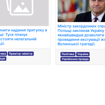
Міністр закордонних спр
нити надання притулку в
Польщі закликав Україну
і: Туск планує
якнайшвидше дозволити
стояти нелегальній
проведення ексгумації ж
ії.
Волинської трагедії.
тика
Прем'єр-міністр
Політика
Україна
іція
Українська правда