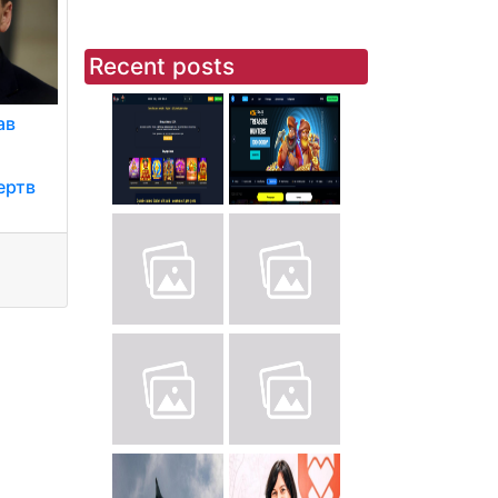
Recent posts
ав
ертв