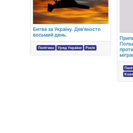
Битва за Україну. Дев'яносто
восьмий день.
Припи
Польщ
Політика
Уряд України
Росія
проти
міграц
Полі
Коал