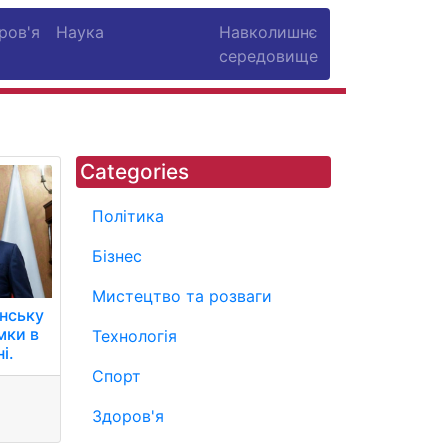
ров'я
Наука
Навколишнє
середовище
Categories
Політика
Бізнес
Мистецтво та розваги
їнську
мки в
Технологія
і.
Спорт
Здоров'я