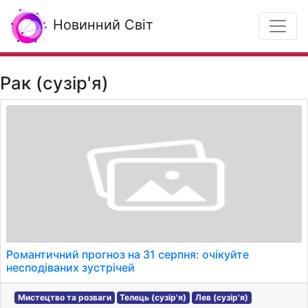
Новинний Світ
Рак (сузір'я)
Романтичний прогноз на 31 серпня: очікуйте
несподіваних зустрічей
Мистецтво та розваги
Телець (сузір'я)
Лев (сузір'я)