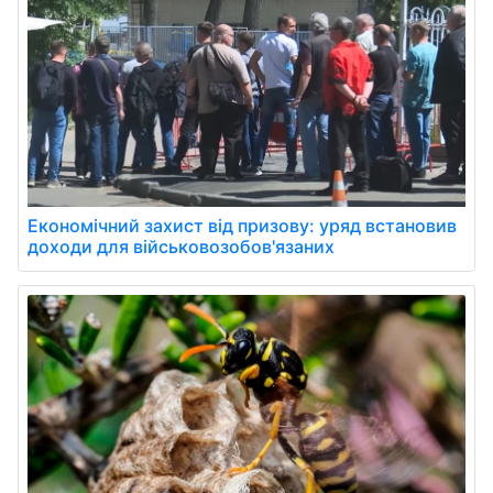
Економічний захист від призову: уряд встановив
доходи для військовозобов'язаних