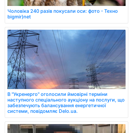
Чоловіка 240 разів покусали оси: фото - Техно
bigmir)net
В "Укренерго" оголосили ймовірні терміни
наступного спеціального аукціону на послуги, що
забезпечують балансування енергетичної
системи, повідомляє Delo.ua.