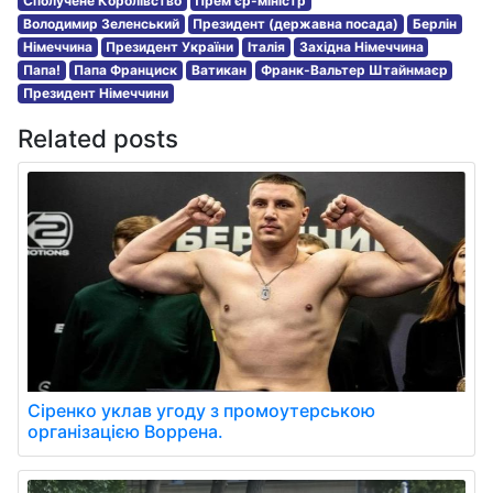
Сполучене Королівство
Прем'єр-міністр
Володимир Зеленський
Президент (державна посада)
Берлін
Німеччина
Президент України
Італія
Західна Німеччина
Папа!
Папа Франциск
Ватикан
Франк-Вальтер Штайнмаєр
Президент Німеччини
Related posts
Сіренко уклав угоду з промоутерською
організацією Воррена.