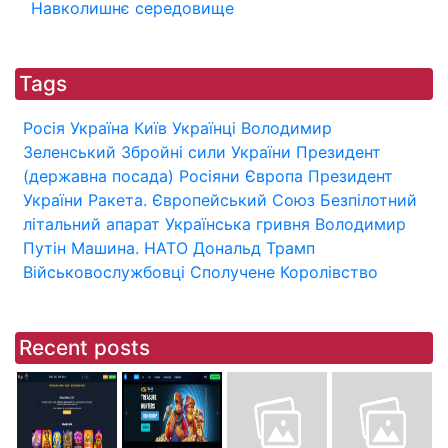
Навколишнє середовище
Tags
Росія
Україна
Київ
Українці
Володимир
Зеленський
Збройні сили України
Президент
(державна посада)
Росіяни
Європа
Президент
України
Ракета.
Європейський Союз
Безпілотний
літальний апарат
Українська гривня
Володимир
Путін
Машина.
НАТО
Дональд Трамп
Військовослужбовці
Сполучене Королівство
Recent posts