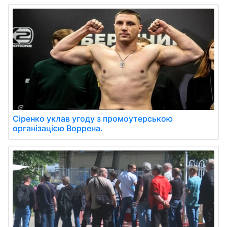
Сіренко уклав угоду з промоутерською
організацією Воррена.