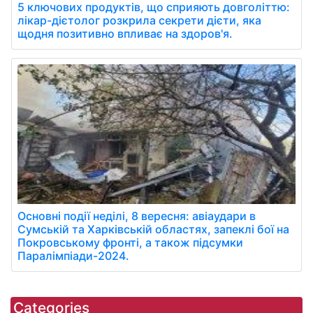
5 ключових продуктів, що сприяють довголіттю:
лікар-дієтолог розкрила секрети дієти, яка
щодня позитивно впливає на здоров'я.
Основні події неділі, 8 вересня: авіаудари в
Сумській та Харківській областях, запеклі бої на
Покровському фронті, а також підсумки
Паралімпіади-2024.
Categories