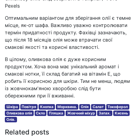
Pexels
Оптимальним варіантом для зберігання олії є темне
місце, як-от шафа. Важливо уважно контролювати
термін придатності продукту. Фахівці зазначають,
що після 18 місяців олія може втрачати свої
смакові якості та корисні властивості.
В цілому, оливкова олія є дуже корисним
продуктом. Хоча вона має унікальний аромат і
смакові нотки, її склад багатий на вітамін Е, що
робить її корисною для шкіри. Тим не менш, людям
із жовчнокам'яною хворобою слід бути
обережними при її вживанні.
Шкіра
Повітря
Кнопка
Морквина.
Олія
Салат
Токоферол
Оливкова олія
Скло
Пляшка
Жовчний міхур
Запах.
Кисень
Олів.
Related posts