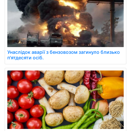
Унаслідок аварії з бензовозом загинуло близько
п'ятдесяти осіб.