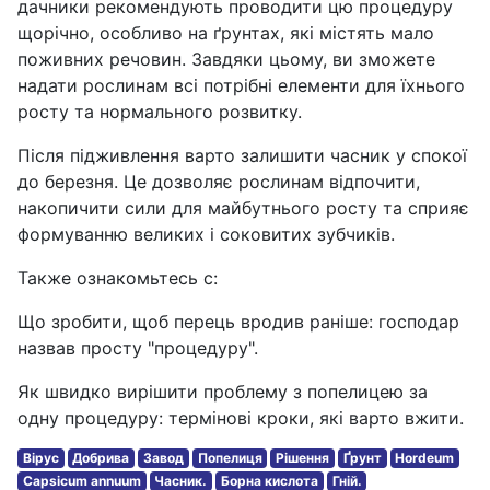
дачники рекомендують проводити цю процедуру
щорічно, особливо на ґрунтах, які містять мало
поживних речовин. Завдяки цьому, ви зможете
надати рослинам всі потрібні елементи для їхнього
росту та нормального розвитку.
Після підживлення варто залишити часник у спокої
до березня. Це дозволяє рослинам відпочити,
накопичити сили для майбутнього росту та сприяє
формуванню великих і соковитих зубчиків.
Также ознакомьтесь с:
Що зробити, щоб перець вродив раніше: господар
назвав просту "процедуру".
Як швидко вирішити проблему з попелицею за
одну процедуру: термінові кроки, які варто вжити.
Вірус
Добрива
Завод
Попелиця
Рішення
Ґрунт
Hordeum
Capsicum annuum
Часник.
Борна кислота
Гній.