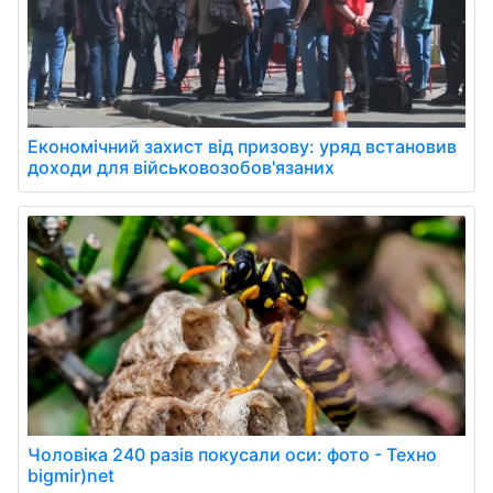
Економічний захист від призову: уряд встановив
доходи для військовозобов'язаних
Чоловіка 240 разів покусали оси: фото - Техно
bigmir)net