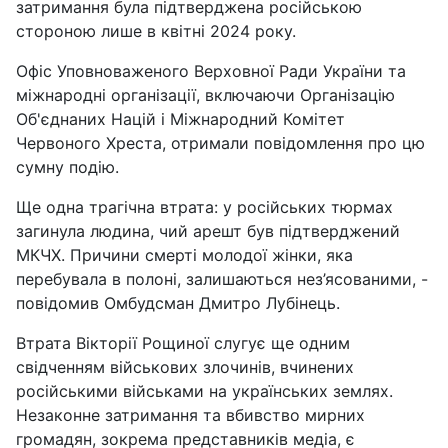
затримання була підтверджена російською
стороною лише в квітні 2024 року.
Офіс Уповноваженого Верховної Ради України та
міжнародні організації, включаючи Організацію
Об'єднаних Націй і Міжнародний Комітет
Червоного Хреста, отримали повідомлення про цю
сумну подію.
Ще одна трагічна втрата: у російських тюрмах
загинула людина, чий арешт був підтверджений
МКЧХ. Причини смерті молодої жінки, яка
перебувала в полоні, залишаються нез’ясованими, -
повідомив Омбудсман Дмитро Лубінець.
Втрата Вікторії Рощиної слугує ще одним
свідченням військових злочинів, вчинених
російськими військами на українських землях.
Незаконне затримання та вбивство мирних
громадян, зокрема представників медіа, є