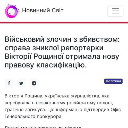
Новинний Світ
Військовий злочин з вбивством:
справа зниклої репортерки
Вікторії Рощиної отримала нову
правову класифікацію.
Політика
Вікторія Рощина, українська журналістка, яка
перебувала в незаконному російському полоні,
трагічно загинула. Цю інформацію підтвердив Офіс
Генерального прокурора.
Деталі можна описати по-різному.