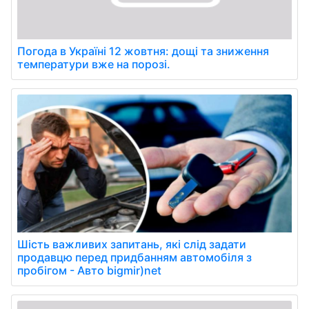
Погода в Україні 12 жовтня: дощі та зниження
температури вже на порозі.
Шість важливих запитань, які слід задати
продавцю перед придбанням автомобіля з
пробігом - Авто bigmir)net