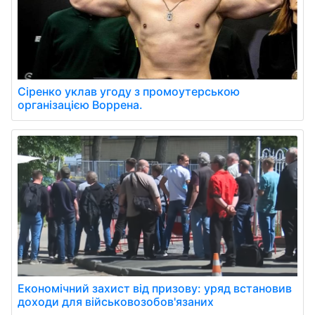
Сіренко уклав угоду з промоутерською
організацією Воррена.
Економічний захист від призову: уряд встановив
доходи для військовозобов'язаних