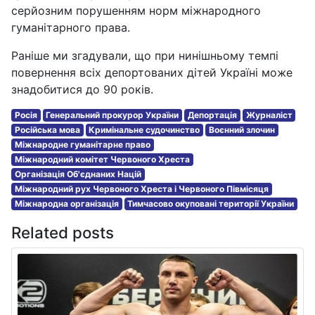
серйозним порушенням норм міжнародного
гуманітарного права.
Раніше ми згадували, що при нинішньому темпі
повернення всіх депортованих дітей Україні може
знадобитися до 90 років.
Росія
Генеральний прокурор України
Депортація
Журналіст
Російська мова
Кримінальне судочинство
Воєнний злочин
Міжнародне гуманітарне право
Міжнародний комітет Червоного Хреста
Організація Об'єднаних Націй
Міжнародний рух Червоного Хреста і Червоного Півмісяця
Міжнародна організація
Тимчасово окуповані території України
Related posts