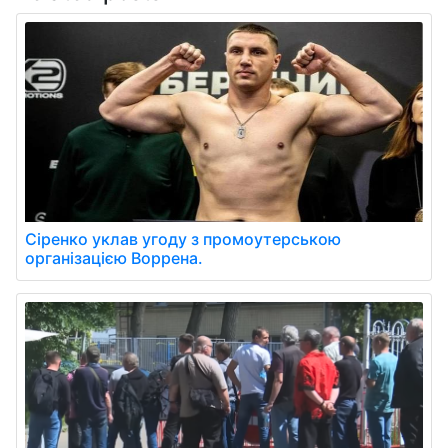
Сіренко уклав угоду з промоутерською
організацією Воррена.