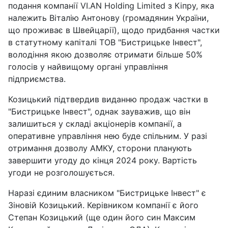
подання компанії VI.AN Holding Limited з Кіпру, яка
належить Віталію Антонову (громадянин України,
що проживає в Швейцарії), щодо придбання частки
в статутному капіталі ТОВ "Бистрицьке Інвест",
володіння якою дозволяє отримати більше 50%
голосів у найвищому органі управління
підприємства.
Козицький підтвердив виданню продаж частки в
"Бистрицьке Інвест", однак зауважив, що він
залишиться у складі акціонерів компанії, а
оперативне управління нею буде спільним. У разі
отримання дозволу АМКУ, сторони планують
завершити угоду до кінця 2024 року. Вартість
угоди не розголошується.
Наразі єдиним власником "Бистрицьке Інвест" є
Зіновій Козицький. Керівником компанії є його
Степан Козицький (ще один його син Максим