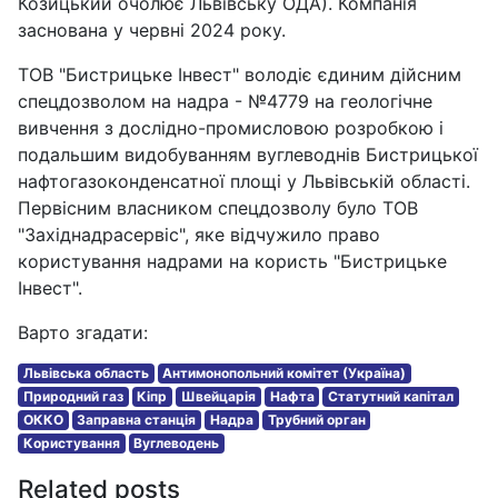
Козицький очолює Львівську ОДА). Компанія
заснована у червні 2024 року.
ТОВ "Бистрицьке Інвест" володіє єдиним дійсним
спецдозволом на надра - №4779 на геологічне
вивчення з дослідно-промисловою розробкою і
подальшим видобуванням вуглеводнів Бистрицької
нафтогазоконденсатної площі у Львівській області.
Первісним власником спецдозволу було ТОВ
"Західнадрасервіс", яке відчужило право
користування надрами на користь "Бистрицьке
Інвест".
Варто згадати:
Львівська область
Антимонопольний комітет (Україна)
Природний газ
Кіпр
Швейцарія
Нафта
Статутний капітал
ОККО
Заправна станція
Надра
Трубний орган
Користування
Вуглеводень
Related posts