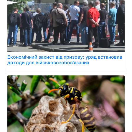
Економічний захист від призову: уряд встановив
доходи для військовозобов'язаних