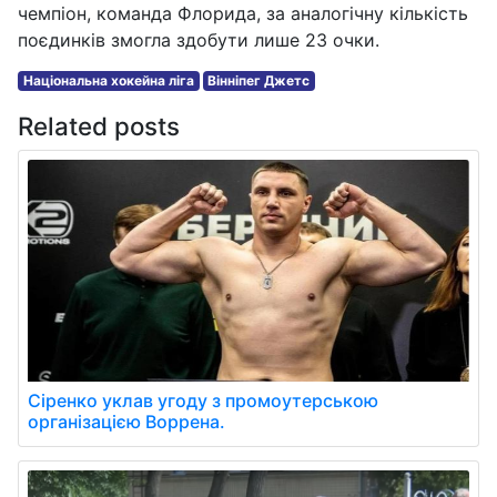
чемпіон, команда Флорида, за аналогічну кількість
поєдинків змогла здобути лише 23 очки.
Національна хокейна ліга
Вінніпег Джетс
Related posts
Сіренко уклав угоду з промоутерською
організацією Воррена.