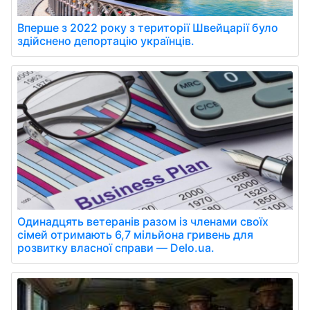
Вперше з 2022 року з території Швейцарії було
здійснено депортацію українців.
Одинадцять ветеранів разом із членами своїх
сімей отримають 6,7 мільйона гривень для
розвитку власної справи — Delo.ua.