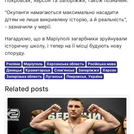
Покровськ, Херсон та Запоріжжя, також позначені.
"Окупанти намагаються максимально насадити
дітям не лише викривлену історію, а й реальність",
- зазначили у мерії.
Нагадуємо, що в Маріуполі загарбники зруйнували
історичну школу, і тепер на її місці будують нову
споруду.
Росіяни
Маріуполь
Херсонська область
Російська мова
Донецьк
Краматорськ
Слов'янськ
Запоріжжя
Херсон
Запорізька область
Луганськ
Покровськ, Україна
Related posts