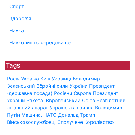
Спорт
Здоров'я
Наука
Навколишнє середовище
Tags
Росія
Україна
Київ
Українці
Володимир
Зеленський
Збройні сили України
Президент
(державна посада)
Росіяни
Європа
Президент
України
Ракета.
Європейський Союз
Безпілотний
літальний апарат
Українська гривня
Володимир
Путін
Машина.
НАТО
Дональд Трамп
Військовослужбовці
Сполучене Королівство