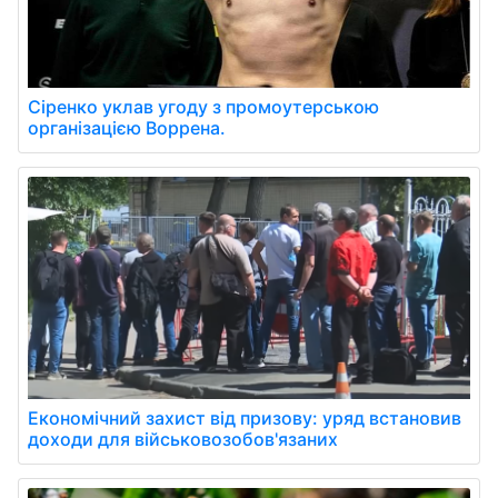
Сіренко уклав угоду з промоутерською
організацією Воррена.
Економічний захист від призову: уряд встановив
доходи для військовозобов'язаних