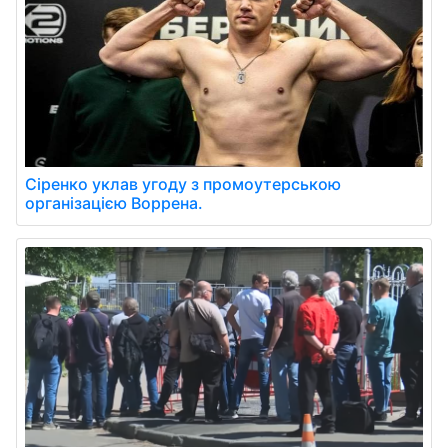
Сіренко уклав угоду з промоутерською
організацією Воррена.