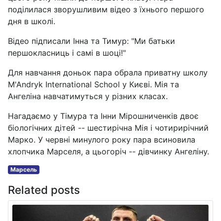
поділилася зворушливим відео з їхнього першого
дня в школі.
Відео підписали Інна та Тимур: "Ми батьки
першокласниць і самі в шоці!"
Для навчання доньок пара обрала приватну школу
M'Andryk International School у Києві. Мія та
Ангеліна навчатимуться у різних класах.
Нагадаємо у Тімура та Інни Мірошниченків двоє
біологічних дітей -- шестирічна Мія і чотирирічний
Марко. У червні минулого року пара всиновила
хлопчика Марселя, а цьогоріч -- дівчинку Ангеліну.
Марсель
Related posts