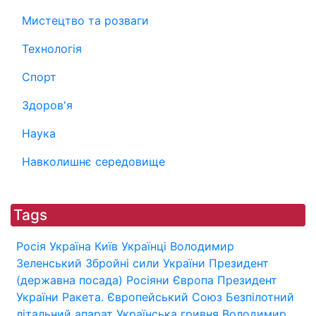
Мистецтво та розваги
Технологія
Спорт
Здоров'я
Наука
Навколишнє середовище
Tags
Росія
Україна
Київ
Українці
Володимир
Зеленський
Збройні сили України
Президент
(державна посада)
Росіяни
Європа
Президент
України
Ракета.
Європейський Союз
Безпілотний
літальний апарат
Українська гривня
Володимир