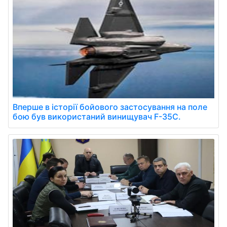
Вперше в історії бойового застосування на поле
бою був використаний винищувач F-35C.