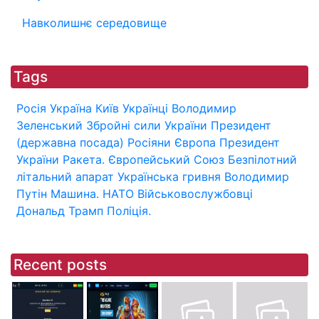
Навколишнє середовище
Tags
Росія
Україна
Київ
Українці
Володимир
Зеленський
Збройні сили України
Президент
(державна посада)
Росіяни
Європа
Президент
України
Ракета.
Європейський Союз
Безпілотний
літальний апарат
Українська гривня
Володимир
Путін
Машина.
НАТО
Військовослужбовці
Дональд Трамп
Поліція.
Recent posts