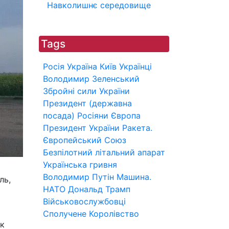
Навколишнє середовище
Tags
Росія
Україна
Київ
Українці
Володимир Зеленський
Збройні сили України
Президент (державна
посада)
Росіяни
Європа
Президент України
Ракета.
Європейський Союз
Безпілотний літальний апарат
Українська гривня
Володимир Путін
Машина.
ль,
НАТО
Дональд Трамп
Військовослужбовці
Сполучене Королівство
ок