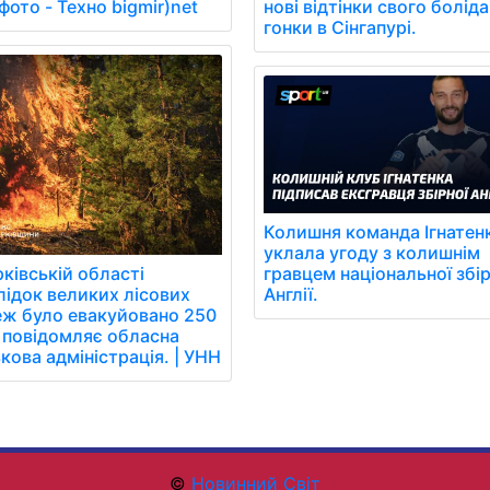
нові відтінки свого болід
фото - Техно bigmir)net
гонки в Сінгапурі.
Колишня команда Ігнатен
уклала угоду з колишнім
рківській області
гравцем національної збір
лідок великих лісових
Англії.
ж було евакуйовано 250
, повідомляє обласна
ькова адміністрація. | УНН
©
Новинний Світ