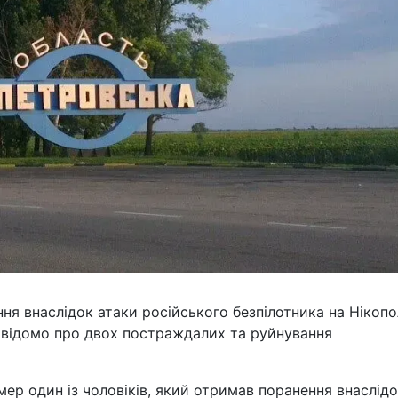
ня внаслідок атаки російського безпілотника на Нікопо
о відомо про двох постраждалих та руйнування
мер один із чоловіків, який отримав поранення внаслід