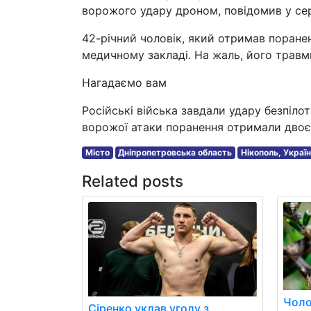
ворожого удару дроном, повідомив у се
42-річний чоловік, який отримав поранен
медичному закладі. На жаль, його травм
Нагадаємо вам
Російські війська завдали удару безпіло
ворожої атаки поранення отримали двоє
Місто
Дніпропетровська область
Нікополь, Украї
Related posts
Чоло
Сіренко уклав угоду з