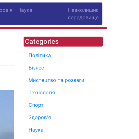
ров'я
Наука
Навколишнє
середовище
Categories
Політика
Бізнес
Мистецтво та розваги
Технологія
Спорт
Здоров'я
Наука