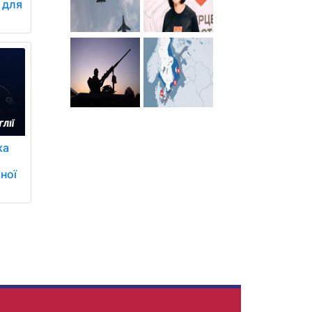
а для
ка
ної