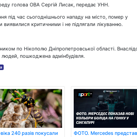
реду голова ОВА Сергій Лисак, передає УНН.
ня під час сьогоднішнього нападу на місто, помер у
и виявилися критичними і не підлягали лікуванню.
тником по Нікополю Дніпропетровської області. Внаслід
 людей, пошкоджена адмінбудівля.
на
ФОТО. Mercedes предста
віка 240 разів покусали