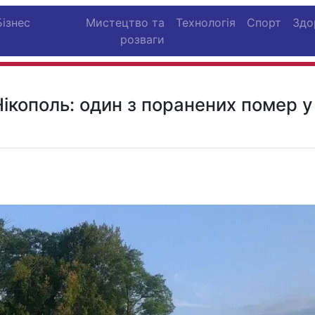
Бізнес
Мистецтво та
Технологія
Спорт
Здо
розваги
Нікополь: один з поранених помер у