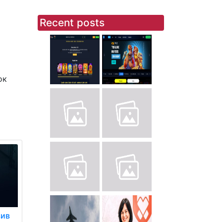
Recent posts
ок
вив