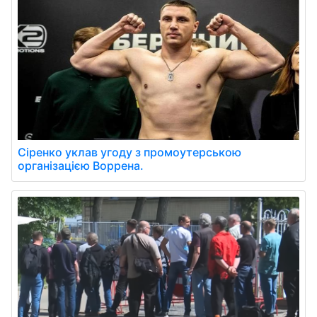
Сіренко уклав угоду з промоутерською
організацією Воррена.