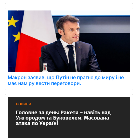
Макрон заявив, що Путін не прагне до миру і не
має наміру вести переговори.