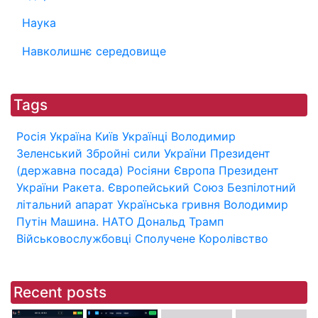
Наука
Навколишнє середовище
Tags
Росія
Україна
Київ
Українці
Володимир
Зеленський
Збройні сили України
Президент
(державна посада)
Росіяни
Європа
Президент
України
Ракета.
Європейський Союз
Безпілотний
літальний апарат
Українська гривня
Володимир
Путін
Машина.
НАТО
Дональд Трамп
Військовослужбовці
Сполучене Королівство
Recent posts