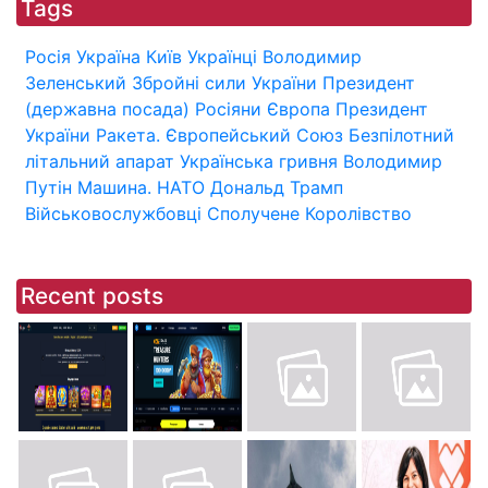
Tags
Росія
Україна
Київ
Українці
Володимир
Зеленський
Збройні сили України
Президент
(державна посада)
Росіяни
Європа
Президент
України
Ракета.
Європейський Союз
Безпілотний
літальний апарат
Українська гривня
Володимир
Путін
Машина.
НАТО
Дональд Трамп
Військовослужбовці
Сполучене Королівство
Recent posts