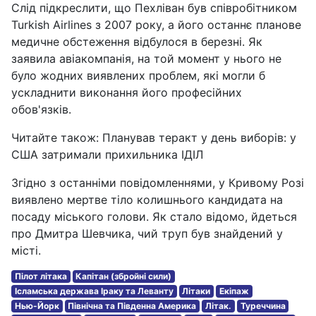
Слід підкреслити, що Пехліван був співробітником
Turkish Airlines з 2007 року, а його останнє планове
медичне обстеження відбулося в березні. Як
заявила авіакомпанія, на той момент у нього не
було жодних виявлених проблем, які могли б
ускладнити виконання його професійних
обов'язків.
Читайте також: Планував теракт у день виборів: у
США затримали прихильника ІДІЛ
Згідно з останніми повідомленнями, у Кривому Розі
виявлено мертве тіло колишнього кандидата на
посаду міського голови. Як стало відомо, йдеться
про Дмитра Шевчика, чий труп був знайдений у
місті.
Пілот літака
Капітан (збройні сили)
Ісламська держава Іраку та Леванту
Літаки
Екіпаж
Нью-Йорк
Північна та Південна Америка
Літак.
Туреччина