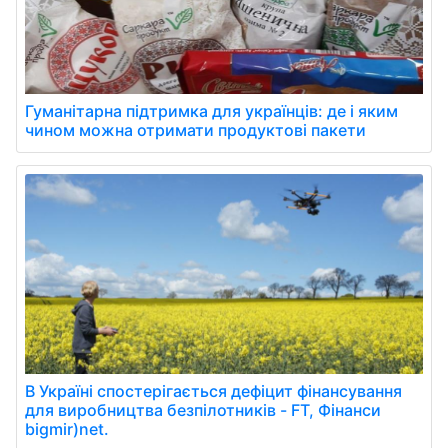
Гуманітарна підтримка для українців: де і яким
чином можна отримати продуктові пакети
В Україні спостерігається дефіцит фінансування
для виробництва безпілотників - FT, Фінанси
bigmir)net.