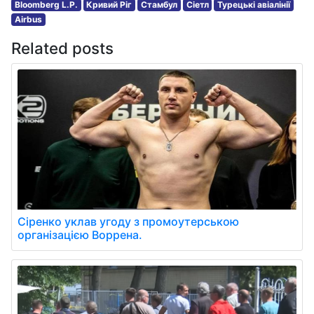
Bloomberg L.P.
Кривий Ріг
Стамбул
Сіетл
Турецькі авіалінії
Airbus
Related posts
Сіренко уклав угоду з промоутерською
організацією Воррена.