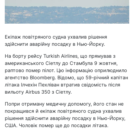
Екіпаж повітряного судна ухвалив рішення
здійснити аварійну посадку в Нью-Йорку.
На борту рейсу Turkish Airlines, що прямував з
американського Сіетлу до Стамбула 9 жовтня,
раптово помер пілот. Цю інформацію оприлюднило
агентство Bloomberg. Відомо, що 59-річний капітан
літака Ілчехін Пехліван втратив свідомість після
вильоту Airbus 350 з Сіетлу.
Попри отриману медичну допомогу, його стан не
покращився й екіпаж повітряного судна ухвалив
рішення здійснити аварійну посадку в Нью-Йорку,
США. Чоловік помер ще до посадки літака.