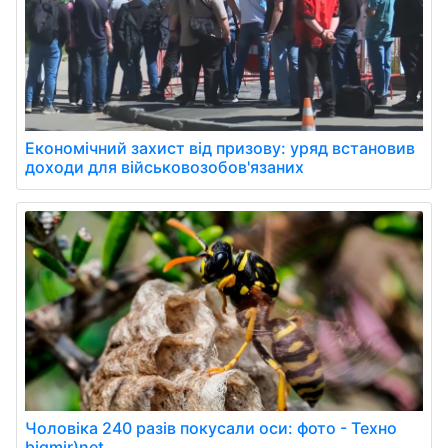
Економічний захист від призову: уряд встановив
доходи для військовозобов'язаних
Чоловіка 240 разів покусали оси: фото - Техно
bigmir)net