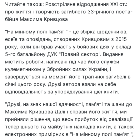
Читайте також: Розстріляне відродження XXI ст.:
про життя і творчість загиблого 33-річного поета-
бійця Максима Кривцова
"На мінному полі пам'яті" - це збірка щоденників,
есеїв та оповідань, створених Кривцовим з 2015
року, коли він брав участь у бойових діях у складі
5-го батальйону ДУК "Правий сектор". Видання
містить роботи, написані під час його служби
кулеметником у Збройних силах України, і
завершується на момент його трагічної загибелі в
січні цього року. Друзі автора взяли на себе
відповідальність за упорядкування цієї книги.
"Друзі, на знак нашої вдячності, пам'яті та шани до
Максима Кривцова Далі і справи його життя, ми
прийняли рішення, що весь прибуток від реалізації
теперішнього та майбутніх накладів книги, а також
електронних примірників "На мінному полі пам'яті",