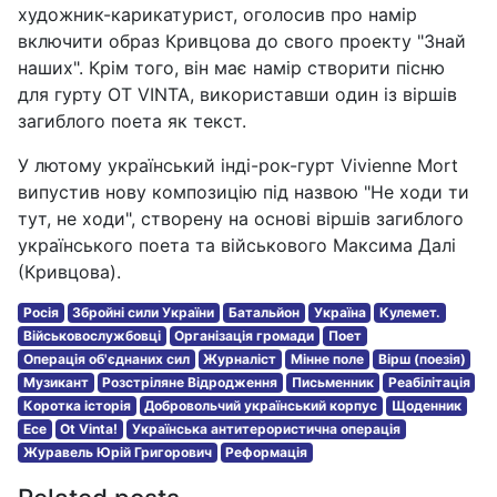
художник-карикатурист, оголосив про намір
включити образ Кривцова до свого проекту "Знай
наших". Крім того, він має намір створити пісню
для гурту OT VINTA, використавши один із віршів
загиблого поета як текст.
У лютому український інді-рок-гурт Vivienne Mort
випустив нову композицію під назвою "Не ходи ти
тут, не ходи", створену на основі віршів загиблого
українського поета та військового Максима Далі
(Кривцова).
Росія
Збройні сили України
Батальйон
Україна
Кулемет.
Військовослужбовці
Організація громади
Поет
Операція об'єднаних сил
Журналіст
Мінне поле
Вірш (поезія)
Музикант
Розстріляне Відродження
Письменник
Реабілітація
Коротка історія
Добровольчий український корпус
Щоденник
Есе
Ot Vinta!
Українська антитерористична операція
Журавель Юрій Григорович
Реформація