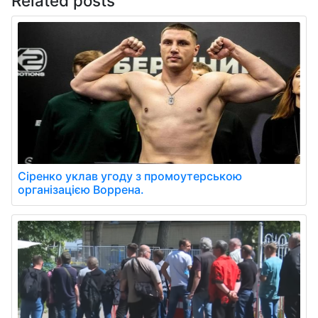
Related posts
Сіренко уклав угоду з промоутерською
організацією Воррена.