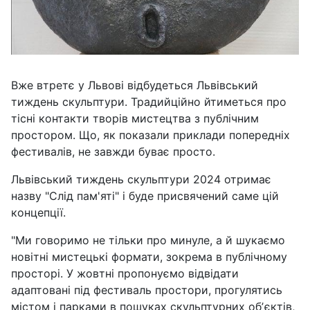
Вже втретє у Львові відбудеться Львівський
тиждень скульптури. Традийційно йтиметься про
тісні контакти творів мистецтва з публічним
простором. Що, як показали приклади попередніх
фестивалів, не завжди буває просто.
Львівський тиждень скульптури 2024 отримає
назву "Слід пам'яті" і буде присвячений саме цій
концепції.
"Ми говоримо не тільки про минуле, а й шукаємо
новітні мистецькі формати, зокрема в публічному
просторі. У жовтні пропонуємо відвідати
адаптовані під фестиваль простори, прогулятись
містом і парками в пошуках скульптурних обʼєктів,