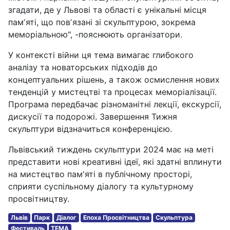
згадати, де у Львові та області є унікальні місця
памʼяті, що повʼязані зі скульптурою, зокрема
меморіальною", -пояснюють організатори.
У контексті війни ця тема вимагає глибокого
аналізу та новаторських підходів до
концептуальних рішень, а також осмислення нових
тенденцій у мистецтві та процесах меморіалізації.
Програма передбачає різноманітні лекції, екскурсії,
дискусії та подорожі. Завершення Тижня
скульптури відзначиться конференцією.
Львівський тиждень скульптури 2024 має на меті
представити нові креативні ідеї, які здатні вплинути
на мистецтво пам'яті в публічному просторі,
сприяти суспільному діалогу та культурному
просвітництву.
Львів
Парк
Діалог
Епоха Просвітництва
Скульптура
Фестиваль
ТЕМА