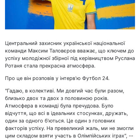
Центральний захисник української національної
команди Максим Таловєров вважає, що ключем до
успіху молодіжної збірної під керівництвом Руслана
Ротаня стала прекрасна атмосфера.
Про це він розповів у інтерв'ю Футбол 24.
"Гадаю, в колективі. Ми довгий час були разом,
близько двох та двох з половиною років.
Атмосфера в команді була пречудова. Було
відчуття, що всі в ідеальних стосунках, дружать,
один за одного б'ються. Це один з головних
факторів успіху. На превеликий жаль, ми не змогли
цим складом взяти участь в Олімпійських іграх", --