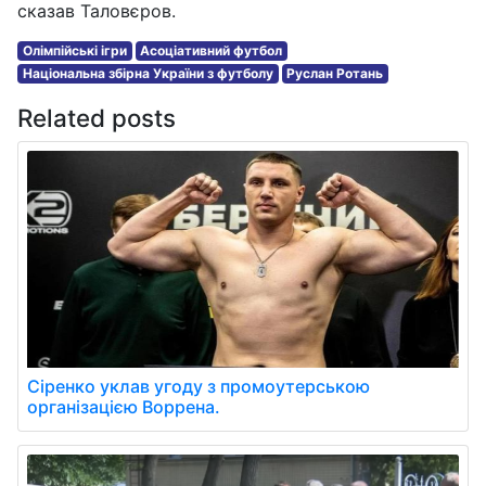
сказав Таловєров.
Олімпійські ігри
Асоціативний футбол
Національна збірна України з футболу
Руслан Ротань
Related posts
Сіренко уклав угоду з промоутерською
організацією Воррена.