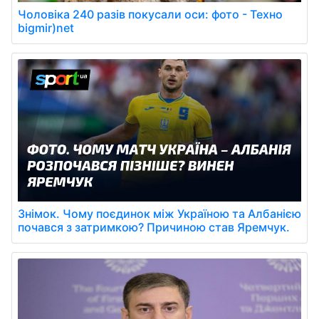
Чоловіка 240 разів покусали оси: фото - Техно
bigmir)net
Знімок. Чому поєдинок між Україною та Албанією
почався з затримкою? Причиною став Яремчук.