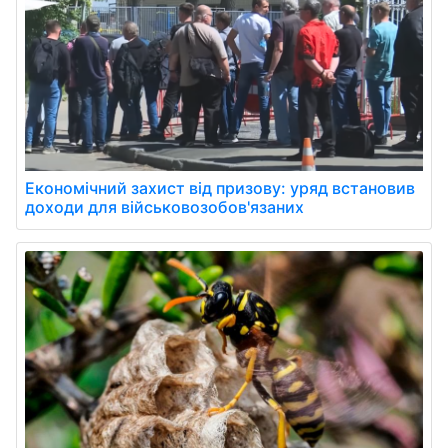
Економічний захист від призову: уряд встановив
доходи для військовозобов'язаних