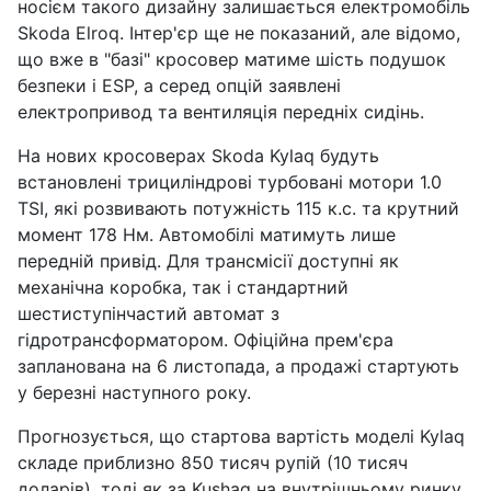
носієм такого дизайну залишається електромобіль
Skoda Elroq. Інтер'єр ще не показаний, але відомо,
що вже в "базі" кросовер матиме шість подушок
безпеки і ESP, а серед опцій заявлені
електропривод та вентиляція передніх сидінь.
На нових кросоверах Skoda Kylaq будуть
встановлені трициліндрові турбовані мотори 1.0
TSI, які розвивають потужність 115 к.с. та крутний
момент 178 Нм. Автомобілі матимуть лише
передній привід. Для трансмісії доступні як
механічна коробка, так і стандартний
шестиступінчастий автомат з
гідротрансформатором. Офіційна прем'єра
запланована на 6 листопада, а продажі стартують
у березні наступного року.
Прогнозується, що стартова вартість моделі Kylaq
складе приблизно 850 тисяч рупій (10 тисяч
доларів), тоді як за Kushaq на внутрішньому ринку