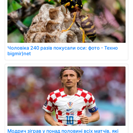
Чоловіка 240 разів покусали оси: фото - Техно
bigmir)net
Модрич зіграв у понад половині всіх матчів, які