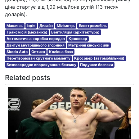
ціна стартує від 1,09 мільйона рупій (13 тисяч
доларів).
Машина.
Індія
Дизайн
Міліметр.
Електромобіль
Трансмісія (механіка)
Вентиляція (архітектура)
Автоматична коробка передач
Кросовер
Двигун внутрішнього згоряння
Метричні кінські сили
Škoda Auto
Оптика
Колісна база
Перетворювач крутного моменту
Кросовер (автомобільний)
Безпосереднє впорскування бензину
Подушки безпеки
Related posts