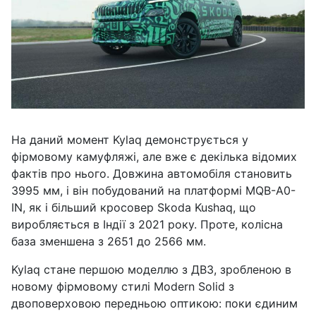
На даний момент Kylaq демонструється у
фірмовому камуфляжі, але вже є декілька відомих
фактів про нього. Довжина автомобіля становить
3995 мм, і він побудований на платформі MQB-A0-
IN, як і більший кросовер Skoda Kushaq, що
виробляється в Індії з 2021 року. Проте, колісна
база зменшена з 2651 до 2566 мм.
Kylaq стане першою моделлю з ДВЗ, зробленою в
новому фірмовому стилі Modern Solid з
двоповерховою передньою оптикою: поки єдиним