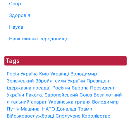
Спорт
Здоров'я
Наука
Навколишнє середовище
Tags
Росія
Україна
Київ
Українці
Володимир
Зеленський
Збройні сили України
Президент
(державна посада)
Росіяни
Європа
Президент
України
Ракета.
Європейський Союз
Безпілотний
літальний апарат
Українська гривня
Володимир
Путін
Машина.
НАТО
Дональд Трамп
Військовослужбовці
Сполучене Королівство