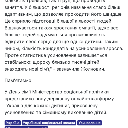
кількість тренерів, так і груп, що проводять
заняття. У більшості регіонів навчання стало більш
адаптивним, що дозволяє проходити його швидше.
Це сприяло підготовці більшої кількості людей.
Відзначається також зростання емпатії, адже все
більше людей задумуються про можливість
відкрити своє серце для ще однієї дитини. Таким
чином, кількість кандидатів на усиновлення зросла.
Проте статистика усиновлення залишається
стабільною: щороку близько тисячі дітей
знаходять нові сім'ї," - зазначила Жолнович.
Пам'ятаємо
У День сім'ї Міністерство соціальної політики
представило нову державну онлайн-платформу
"Україна для кожної дитини", присвячену
усиновленню та сімейному вихованню дітей.
Україна
Українські національні новини
Усиновлення