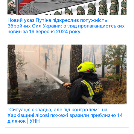
Новий указ Путіна підкреслив потужність
Збройних Сил України: огляд пропагандистських
новин за 16 вересня 2024 року.
"Ситуація складна, але під контролем": на
Харківщині лісові пожежі вразили приблизно 14
ділянок | УНН