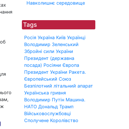
Навколишнє середовище
ках
вчання
Tags
Росія
Україна
Київ
Українці
щоб
Володимир Зеленський
Збройні сили України
Президент (державна
посада)
Росіяни
Європа
Президент України
Ракета.
для
Європейський Союз
Безпілотний літальний апарат
нього
Українська гривня
вам,
Володимир Путін
Машина.
ож
НАТО
Дональд Трамп
Військовослужбовці
Сполучене Королівство