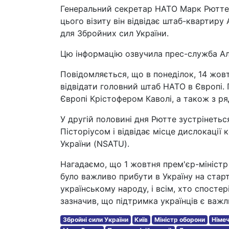
Генеральний секретар НАТО Марк Рютте 
цього візиту він відвідає штаб-квартиру
для Збройних сил України.
Цю інформацію озвучила прес-служба Ал
Повідомляється, що в понеділок, 14 жов
відвідати головний штаб НАТО в Європі. 
Європі Крістофером Каволі, а також з р
У другій половині дня Рютте зустрінеть
Пісторіусом і відвідає місце дислокаці
України (NSATU).
Нагадаємо, що 1 жовтня прем'єр-міністр 
було важливо прибути в Україну на старт
українському народу, і всім, хто спосте
зазначив, що підтримка українців є важл
Збройні сили України
Київ
Міністр оборони
Німе