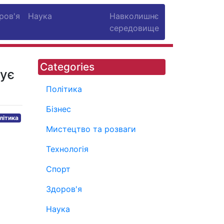
ров'я
Наука
Навколишнє
середовище
Categories
вує
Політика
Бізнес
літика
Мистецтво та розваги
Технологія
Спорт
Здоров'я
Наука