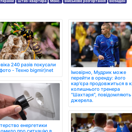
 України
Штаб-квартира
Монс.
Військове розгортання
Вісбаден
віка 240 разів покусали
фото - Техно bigmir)net
Імовірно, Мудрик може
перейти в оренду: його
кар'єра продовжиться в к
колишнього тренера
"Шахтаря", повідомляють
джерела.
стерство енергетики
домило про ситуацію в