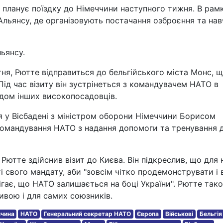
планує поїздку до Німеччини наступного тижня. В рам
 Альянсу, де організовують постачання озброєння та на
ьянсу.
тня, Рютте відправиться до бельгійського міста Монс, 
Під час візиту він зустрінеться з командувачем НАТО в
ядом інших високопосадовців.
ся у Вісбадені з міністром оборони Німеччини Борисом
ї командування НАТО з надання допомоги та тренування 
Рютте здійснив візит до Києва. Він підкреслив, що для 
і свого мандату, аби "зовсім чітко продемонструвати і 
рігає, що НАТО залишається на боці України". Рютте так
ивою і для самих союзників.
ччина
НАТО
Генеральний секретар НАТО
Європа
Військові
Бельгія