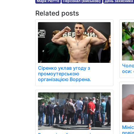
Марк Рютте
Персонал (військові)
День захисника
Related posts
Чоло
Сіренко уклав угоду з
оси: 
промоутерською
організацією Воррена.
Міні
пові