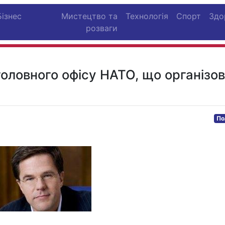
Бізнес
Мистецтво та
Технологія
Спорт
Здо
розваги
 головного офісу НАТО, що організо
По