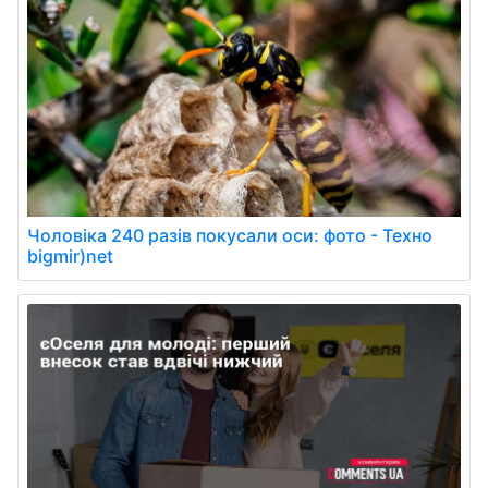
Чоловіка 240 разів покусали оси: фото - Техно
bigmir)net