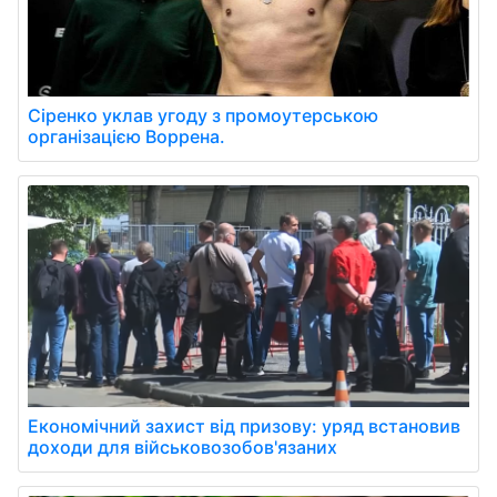
Сіренко уклав угоду з промоутерською
організацією Воррена.
Економічний захист від призову: уряд встановив
доходи для військовозобов'язаних