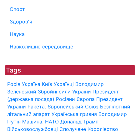
Спорт
Здоров'я
Наука
Навколишнє середовище
Tags
Росія
Україна
Київ
Українці
Володимир
Зеленський
Збройні сили України
Президент
(державна посада)
Росіяни
Європа
Президент
України
Ракета.
Європейський Союз
Безпілотний
літальний апарат
Українська гривня
Володимир
Путін
Машина.
НАТО
Дональд Трамп
Військовослужбовці
Сполучене Королівство