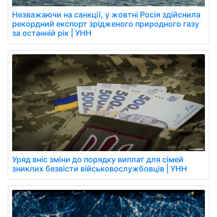
Незважаючи на санкції, у жовтні Росія здійснила
рекордний експорт зрідженого природного газу
за останній рік | УНН
Уряд вніс зміни до порядку виплат для сімей
зниклих безвісти військовослужбовців | УНН