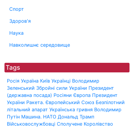
Спорт
Здоров'я
Наука
Навколишнє середовище
Tags
Росія
Україна
Київ
Українці
Володимир
Зеленський
Збройні сили України
Президент
(державна посада)
Росіяни
Європа
Президент
України
Ракета.
Європейський Союз
Безпілотний
літальний апарат
Українська гривня
Володимир
Путін
Машина.
НАТО
Дональд Трамп
Військовослужбовці
Сполучене Королівство