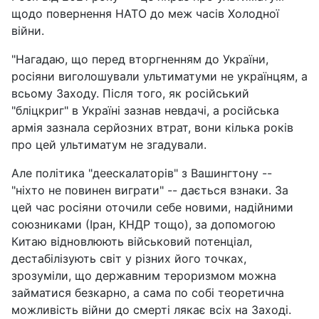
щодо повернення НАТО до меж часів Холодної
війни.
"Нагадаю, що перед вторгненням до України,
росіяни виголошували ультиматуми не українцям, а
всьому Заходу. Після того, як російський
"бліцкриг" в Україні зазнав невдачі, а російська
армія зазнала серйозних втрат, вони кілька років
про цей ультиматум не згадували.
Але політика "деескалаторів" з Вашингтону --
"ніхто не повинен виграти" -- дається взнаки. За
цей час росіяни оточили себе новими, надійними
союзниками (Іран, КНДР тощо), за допомогою
Китаю відновлюють військовий потенціал,
дестабілізують світ у різних його точках,
зрозуміли, що державним тероризмом можна
займатися безкарно, а сама по собі теоретична
можливість війни до смерті лякає всіх на Заході.