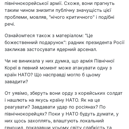
північнокорейської армії. Схоже, вони прагнуть
таким чином знизити публічну значущість цієї
проблеми, мовляв, "нічого критичного" і подібні
речі.
Ознайомтеся також з матеріалом: "Це
божественний подарунок": радник президента Росії
закликав застосувати ядерний арсенал.
Чи не виникала у них думка, що армія Північної
Кореї в певний момент може атакувати одну з
країн НАТО? Що насправді могло б цьому
завадити?
От уявімо, зберуть вони орду з корейських солдат
і нашлють на якусь країну НАТО. Як на це
реагувати? Завдавати удар по росіянах? По
північнокорейцях? Поки у НАТО будуть думати, у
них щось захоплять, влаштують локальний
геноцид, показавши усьому світу слабкість та