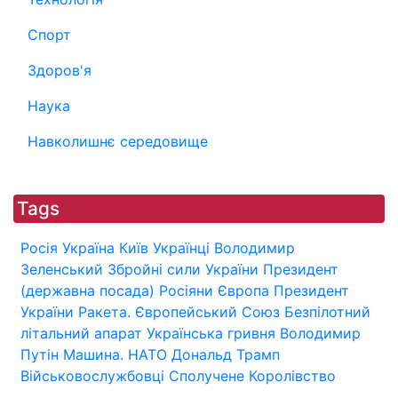
Спорт
Здоров'я
Наука
Навколишнє середовище
Tags
Росія
Україна
Київ
Українці
Володимир
Зеленський
Збройні сили України
Президент
(державна посада)
Росіяни
Європа
Президент
України
Ракета.
Європейський Союз
Безпілотний
літальний апарат
Українська гривня
Володимир
Путін
Машина.
НАТО
Дональд Трамп
Військовослужбовці
Сполучене Королівство