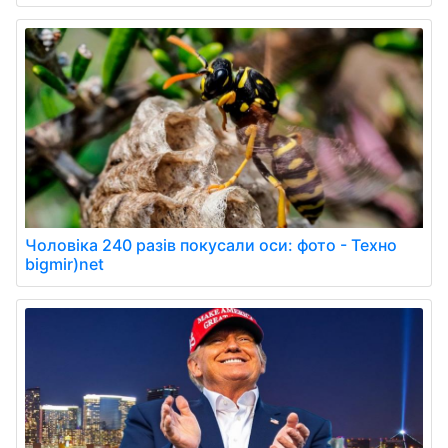
Чоловіка 240 разів покусали оси: фото - Техно
bigmir)net