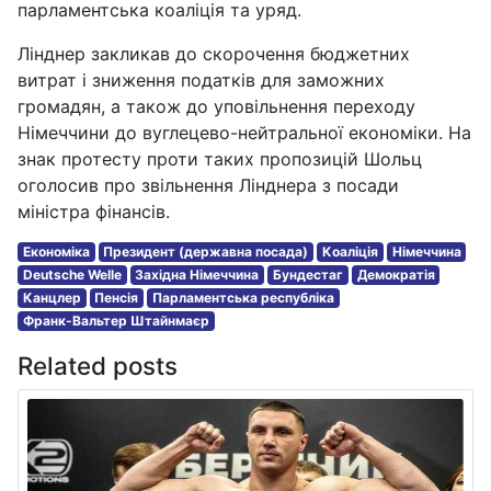
парламентська коаліція та уряд.
Лінднер закликав до скорочення бюджетних
витрат і зниження податків для заможних
громадян, а також до уповільнення переходу
Німеччини до вуглецево-нейтральної економіки. На
знак протесту проти таких пропозицій Шольц
оголосив про звільнення Лінднера з посади
міністра фінансів.
Економіка
Президент (державна посада)
Коаліція
Німеччина
Deutsche Welle
Західна Німеччина
Бундестаг
Демократія
Канцлер
Пенсія
Парламентська республіка
Франк-Вальтер Штайнмаєр
Related posts