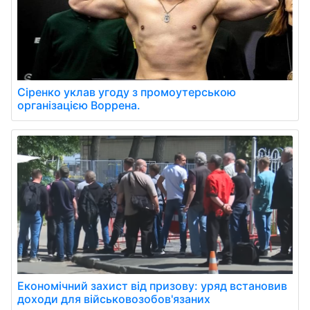
Сіренко уклав угоду з промоутерською
організацією Воррена.
Економічний захист від призову: уряд встановив
доходи для військовозобов'язаних