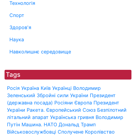
Технологія
Спорт
Здоров'я
Наука
Навколишнє середовище
Tags
Росія
Україна
Київ
Українці
Володимир
Зеленський
Збройні сили України
Президент
(державна посада)
Росіяни
Європа
Президент
України
Ракета.
Європейський Союз
Безпілотний
літальний апарат
Українська гривня
Володимир
Путін
Машина.
НАТО
Дональд Трамп
Військовослужбовці
Сполучене Королівство