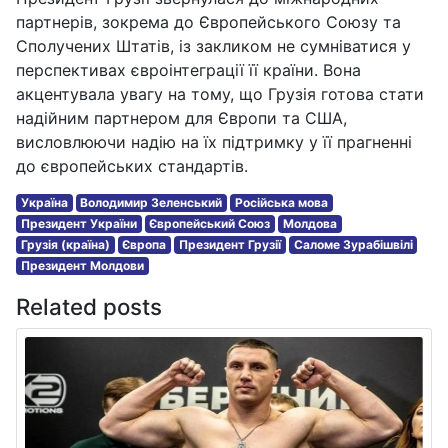
партнерів, зокрема до Європейського Союзу та
Сполучених Штатів, із закликом не сумніватися у
перспективах євроінтеграції її країни. Вона
акцентувала увагу на тому, що Грузія готова стати
надійним партнером для Європи та США,
висловлюючи надію на їх підтримку у її прагненні
до європейських стандартів.
Україна
Володимир Зеленський
Російська мова
Президент України
Європейський Союз
Молдова
Грузія (країна)
Європа
Президент Грузії
Саломе Зурабішвілі
Президент Молдови
Related posts