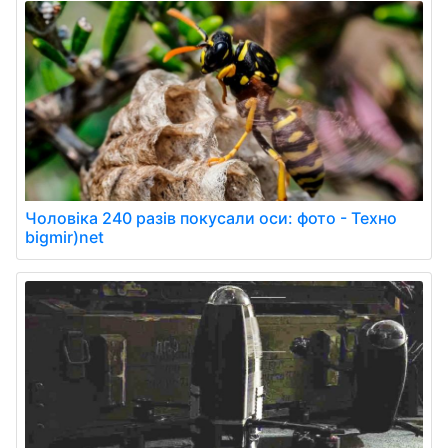
Чоловіка 240 разів покусали оси: фото - Техно
bigmir)net