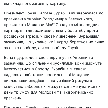
які складають загальну картину.
Президент Грузії Саломе Зурабішвілі звернулася до
президента України Володимира Зеленського,
президента Молдови Майї Санду та міжнародних
партнерів, підкресливши спільну боротьбу проти
російської агресії. У своєму зверненні Зурабішвілі
зазначила, що український народ бореться не лише
за свою свободу, а й за свободу Грузії.
Вона підкреслила свою віру в успіх України та
зазначила, що спільними зусиллями вони зможуть
інтегруватися в Європу. Зурабішвілі також
надіслала побажання президентові Молдови,
висловивши сподівання на успішний результат
майбутніх виборів, які можуть ознаменуватися як
день тріумфу для Молдови та її європейських
прагнень.
Президент Грузії звернулася до міжнародних