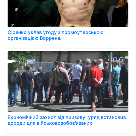
Сіренко уклав угоду з промоутерською
організацією Воррена.
Економічний захист від призову: уряд встановив
доходи для військовозобов'язаних