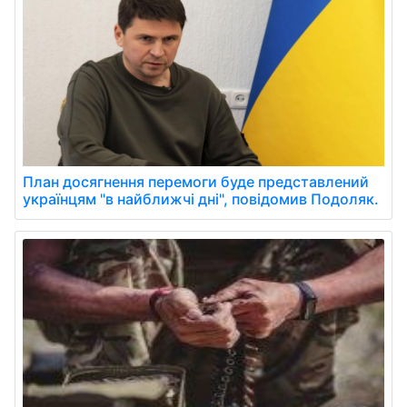
План досягнення перемоги буде представлений
українцям "в найближчі дні", повідомив Подоляк.