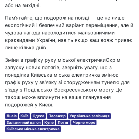
або на вихідні.
Пам’ятайте, що подорож на поїзді — це не лише
екологічний і безпечний варіант переміщення, але й
чудова нагода насолодитися мальовничими
краєвидами України, навіть якщо ваш вояж триває
лише кілька днів.
Зміни в графіку руху міської електричкиОкрім
запуску нових потягів, зверніть увагу, що з
понеділка Київська міська електричка змінює
графік руху у зв'язку зі спорудженням тунелю для
з'їзду з Подільсько-Воскресенського мосту Це
також може вплинути на ваше планування
подорожей у Києві.
Львів
Київ
Одеса
Пасажир
Українська залізниця
Залізничний вагон
Купе
Потяг
Чорне море
Київська міська електричка