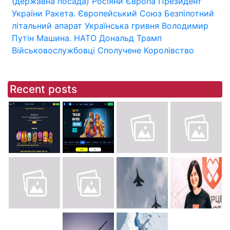
(державна посада)
Росіяни
Європа
Президент
України
Ракета.
Європейський Союз
Безпілотний
літальний апарат
Українська гривня
Володимир
Путін
Машина.
НАТО
Дональд Трамп
Військовослужбовці
Сполучене Королівство
Recent posts