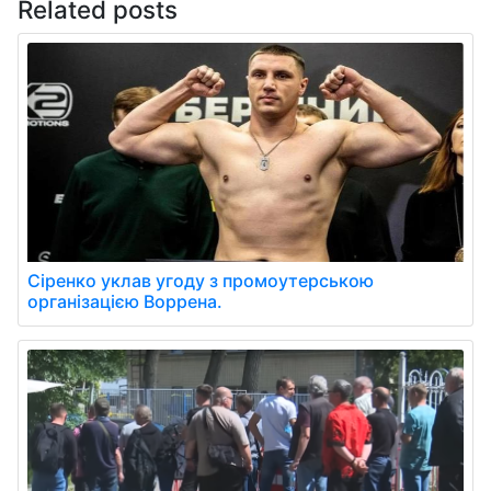
Related posts
Сіренко уклав угоду з промоутерською
організацією Воррена.