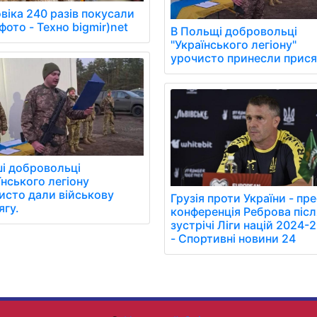
віка 240 разів покусали
фото - Техно bigmir)net
В Польщі добровольці
"Українського легіону"
урочисто принесли прися
і добровольці
їнського легіону
исто дали військову
Грузія проти України - пре
ягу.
конференція Реброва післ
зустрічі Ліги націй 2024-
- Спортивні новини 24