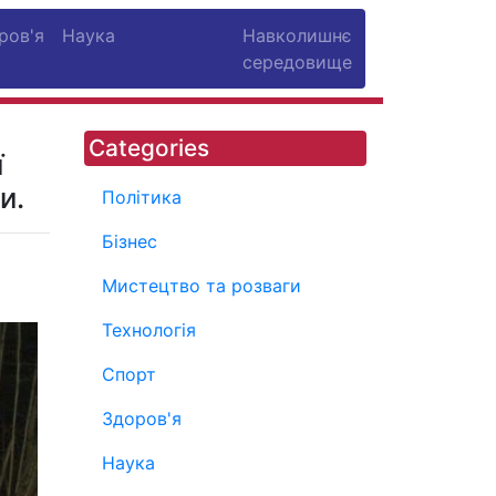
ров'я
Наука
Навколишнє
середовище
Categories
ї
и.
Політика
Бізнес
Мистецтво та розваги
Технологія
Спорт
Здоров'я
Наука