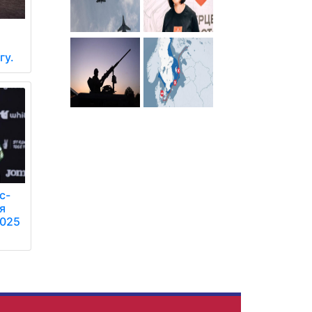
гу.
с-
я
2025