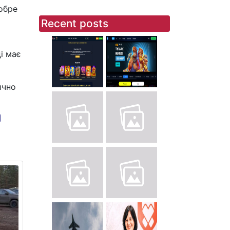
обре
Recent posts
і має
ично