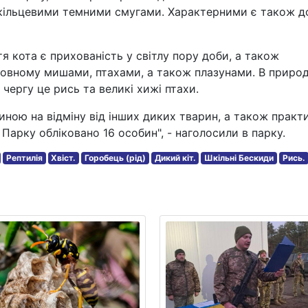
 кільцевими темними смугами. Характерними є також д
 кота є прихованість у світлу пору доби, а також
новному мишами, птахами, а також плазунами. В природ
 чергу це рись та великі хижі птахи.
иною на відміну від інших диких тварин, а також практ
 Парку обліковано 16 особин", - наголосили в парку.
Рептилія
Хвіст.
Горобець (рід)
Дикий кіт.
Шкільні Бескиди
Рись.