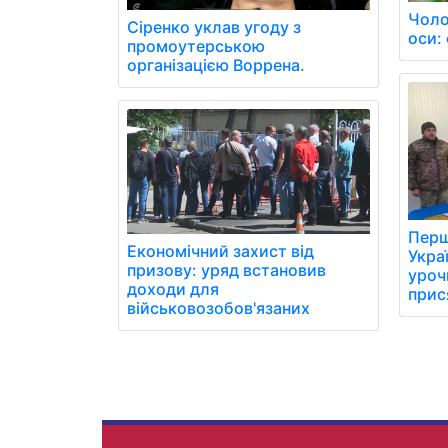
Чоло
Сіренко уклав угоду з
оси: 
промоутерською
організацією Воррена.
Перш
Економічний захист від
Укра
призову: уряд встановив
уроч
доходи для
прис
військовозобов'язаних