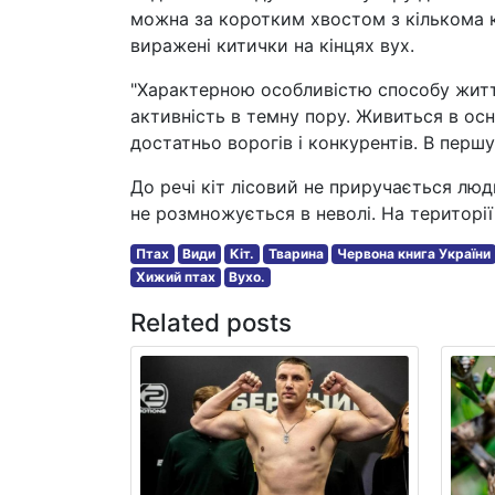
можна за коротким хвостом з кількома
виражені китички на кінцях вух.
"Характерною особливістю способу життя
активність в темну пору. Живиться в ос
достатньо ворогів і конкурентів. В першу
До речі кіт лісовий не приручається люд
не розмножується в неволі. На території
Птах
Види
Кіт.
Тварина
Червона книга України
Хижий птах
Вухо.
Related posts