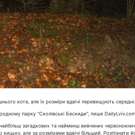
нього кота, але їх розміри вдвічі перевищують середні
одному парку "Сколівські Бескиди", пише DailyLviv.com
з найбільш загадкових та найменш вивчених червонокн
 кицьку, але за розмірами вдвічі більший. Розпізнати й