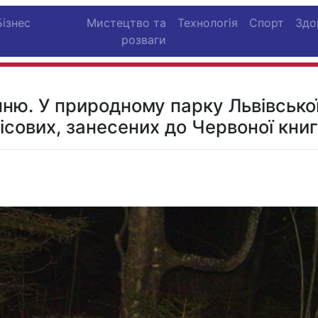
Бізнес
Мистецтво та
Технологія
Спорт
Здо
розваги
ню. У природному парку Львівсько
лісових, занесених до Червоної книг