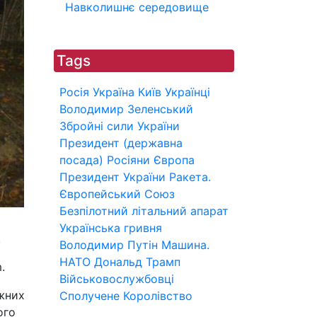
Навколишнє середовище
Tags
Росія
Україна
Київ
Українці
Володимир Зеленський
Збройні сили України
Президент (державна
посада)
Росіяни
Європа
Президент України
Ракета.
Європейський Союз
Безпілотний літальний апарат
Українська гривня
.
Володимир Путін
Машина.
НАТО
Дональд Трамп
.
Військовослужбовці
ижних
Сполучене Королівство
ого