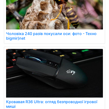
Чоловіка 240 разів покусали оси: фото - Техно
bigmir)net
Кровавая R36 Ultra: огляд безпроводної ігрової
миші