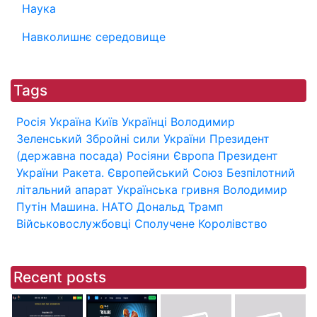
Наука
Навколишнє середовище
Tags
Росія
Україна
Київ
Українці
Володимир
Зеленський
Збройні сили України
Президент
(державна посада)
Росіяни
Європа
Президент
України
Ракета.
Європейський Союз
Безпілотний
літальний апарат
Українська гривня
Володимир
Путін
Машина.
НАТО
Дональд Трамп
Військовослужбовці
Сполучене Королівство
Recent posts