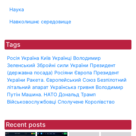
Наука
Навколишнє середовище
Tags
Росія
Україна
Київ
Українці
Володимир
Зеленський
Збройні сили України
Президент
(державна посада)
Росіяни
Європа
Президент
України
Ракета.
Європейський Союз
Безпілотний
літальний апарат
Українська гривня
Володимир
Путін
Машина.
НАТО
Дональд Трамп
Військовослужбовці
Сполучене Королівство
Recent posts