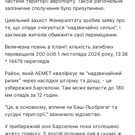
частини території аеропорту. Також регіональне
залізничне сполучення було призупинено.
Цивільний захист Женералітату зробив заяву про
те, що опади очікуються "надзвичайно сильні", і
закликав жителів обмежити свої переміщення.
Величезна повінь в Іспанії: кількість загиблих
перевищила 200 осіб 1 листопада 2024 року, 13:38
* 14479 переглядів
Район, який AEMET кваліфікує як "надзвичайний
ризик" через наслідки шторму та дощу, - це
узбережжя Барселони. Там може випасти до 180
мм опадів за 12 годин.
"Це, в основному, вплине на Баш-Льобрегат та
сусідні території," зазначило відомство.
У прибережній зоні Барселони поки оголошено
жовту тривогу. У другій половині дня в цьому ж