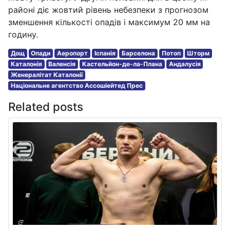
районі діє жовтий рівень небезпеки з прогнозом
зменшення кількості опадів і максимум 20 мм на
годину.
Дощ
Опади
Аеропорт
Іспанія
Барселона
Потоп
Шторм
Каталонія
Валенсія
Кастельйон-де-ла-Плана
Андалусія
Женералітат Каталонії
Національне агентство Ассошіейтед Прес
Related posts