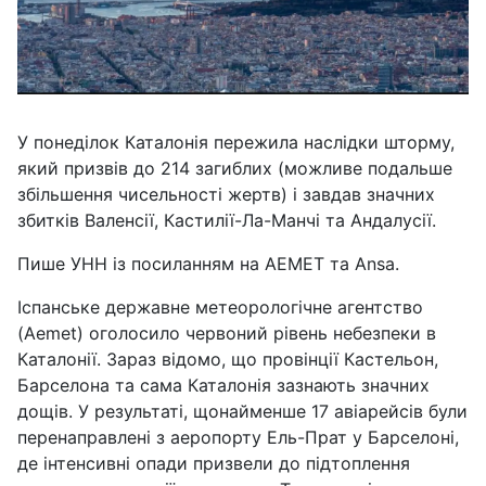
У понеділок Каталонія пережила наслідки шторму,
який призвів до 214 загиблих (можливе подальше
збільшення чисельності жертв) і завдав значних
збитків Валенсії, Кастилії-Ла-Манчі та Андалусії.
Пише УНН із посиланням на AEMET та Ansa.
Іспанське державне метеорологічне агентство
(Aemet) оголосило червоний рівень небезпеки в
Каталонії. Зараз відомо, що провінції Кастельон,
Барселона та сама Каталонія зазнають значних
дощів. У результаті, щонайменше 17 авіарейсів були
перенаправлені з аеропорту Ель-Прат у Барселоні,
де інтенсивні опади призвели до підтоплення