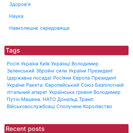
Здоров'я
Наука
Навколишнє середовище
Tags
Росія
Україна
Київ
Українці
Володимир
Зеленський
Збройні сили України
Президент
(державна посада)
Росіяни
Європа
Президент
України
Ракета.
Європейський Союз
Безпілотний
літальний апарат
Українська гривня
Володимир
Путін
Машина.
НАТО
Дональд Трамп
Військовослужбовці
Сполучене Королівство
Recent posts