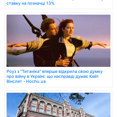
ставку на позначці 13%.
Роуз з "Титаніка" вперше відкрила свою думку
про війну в Україні: що насправді думає Кейт
Вінслет - Hochu.ua