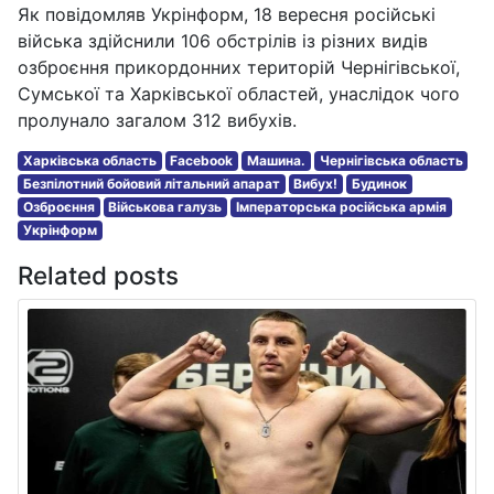
Як повідомляв Укрінформ, 18 вересня російські
війська здійснили 106 обстрілів із різних видів
озброєння прикордонних територій Чернігівської,
Сумської та Харківської областей, унаслідок чого
пролунало загалом 312 вибухів.
Харківська область
Facebook
Машина.
Чернігівська область
Безпілотний бойовий літальний апарат
Вибух!
Будинок
Озброєння
Військова галузь
Імператорська російська армія
Укрінформ
Related posts