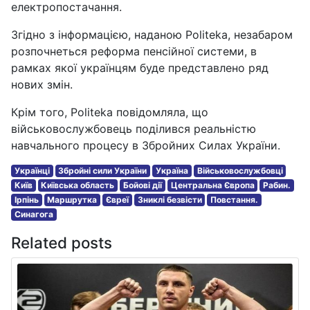
електропостачання.
Згідно з інформацією, наданою Politeka, незабаром
розпочнеться реформа пенсійної системи, в
рамках якої українцям буде представлено ряд
нових змін.
Крім того, Politeka повідомляла, що
військовослужбовець поділився реальністю
навчального процесу в Збройних Силах України.
Українці
Збройні сили України
Україна
Військовослужбовці
Київ
Київська область
Бойові дії
Центральна Європа
Рабин.
Ірпінь
Маршрутка
Євреї
Зниклі безвісти
Повстання.
Синагога
Related posts