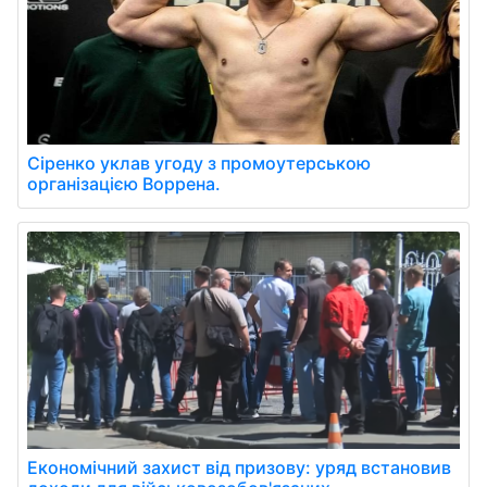
Сіренко уклав угоду з промоутерською
організацією Воррена.
Економічний захист від призову: уряд встановив