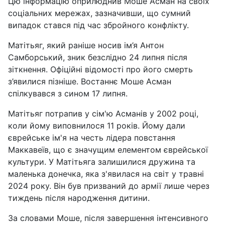
Цю інформацію оприлюднив Моше Асман на своїх
соціальних мережах, зазначивши, що сумний
випадок стався під час збройного конфлікту.
Матітьяг, який раніше носив ім’я Антон
Самборський, зник безслідно 24 липня після
зіткнення. Офіційні відомості про його смерть
з’явилися пізніше. Востаннє Моше Асман
спілкувався з сином 17 липня.
Матітьяг потрапив у сім'ю Асманів у 2002 році,
коли йому виповнилося 11 років. Йому дали
єврейське ім'я на честь лідера повстання
Маккавеїв, що є значущим елементом єврейської
культури. У Матітьяга залишилися дружина та
маленька донечка, яка з'явилася на світ у травні
2024 року. Він був призваний до армії лише через
тиждень після народження дитини.
За словами Моше, після завершення інтенсивного