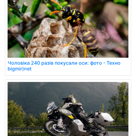
Чоловіка 240 разів покусали оси: фото - Техно
bigmir)net