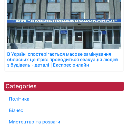
В Україні спостерігається масове замінування
обласних центрів: проводиться евакуація людей
з будівель - деталі | Експрес онлайн
Categories
Політика
Бізнес
Мистецтво та розваги