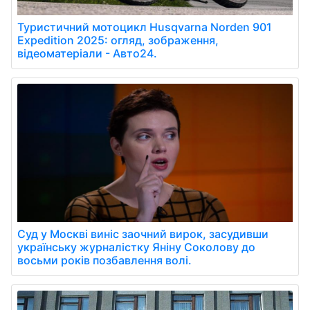
Туристичний мотоцикл Husqvarna Norden 901
Expedition 2025: огляд, зображення,
відеоматеріали - Авто24.
Суд у Москві виніс заочний вирок, засудивши
українську журналістку Яніну Соколову до
восьми років позбавлення волі.