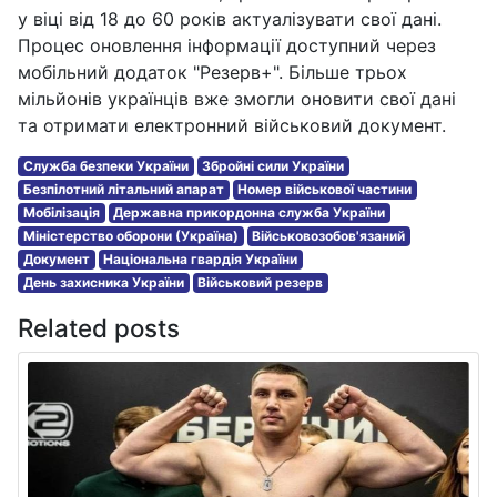
у віці від 18 до 60 років актуалізувати свої дані.
Процес оновлення інформації доступний через
мобільний додаток "Резерв+". Більше трьох
мільйонів українців вже змогли оновити свої дані
та отримати електронний військовий документ.
Служба безпеки України
Збройні сили України
Безпілотний літальний апарат
Номер військової частини
Мобілізація
Державна прикордонна служба України
Міністерство оборони (Україна)
Військовозобов'язаний
Документ
Національна гвардія України
День захисника України
Військовий резерв
Related posts