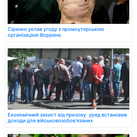
Сіренко уклав угоду з промоутерською
організацією Воррена.
Економічний захист від призову: уряд встановив
доходи для військовозобов'язаних