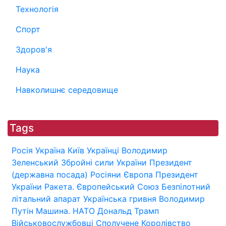
Технологія
Спорт
Здоров'я
Наука
Навколишнє середовище
Tags
Росія
Україна
Київ
Українці
Володимир
Зеленський
Збройні сили України
Президент
(державна посада)
Росіяни
Європа
Президент
України
Ракета.
Європейський Союз
Безпілотний
літальний апарат
Українська гривня
Володимир
Путін
Машина.
НАТО
Дональд Трамп
Військовослужбовці
Сполучене Королівство