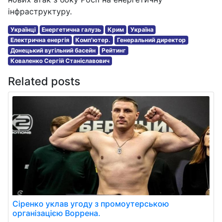
інфраструктуру.
Українці
Енергетична галузь
Крим
Україна
Електрична енергія
Комп'ютер.
Генеральний директор
Донецький вугільний басейн
Рейтинг
Коваленко Сергій Станіславович
Related posts
Сіренко уклав угоду з промоутерською
організацією Воррена.