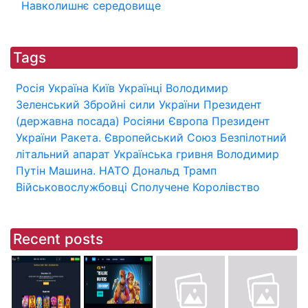
Навколишнє середовище
Tags
Росія
Україна
Київ
Українці
Володимир
Зеленський
Збройні сили України
Президент
(державна посада)
Росіяни
Європа
Президент
України
Ракета.
Європейський Союз
Безпілотний
літальний апарат
Українська гривня
Володимир
Путін
Машина.
НАТО
Дональд Трамп
Військовослужбовці
Сполучене Королівство
Recent posts