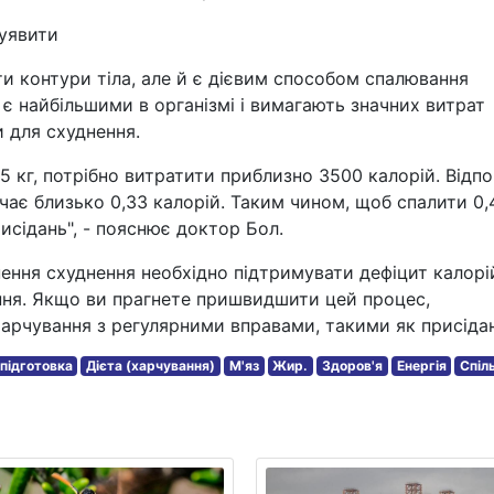
 уявити
и контури тіла, але й є дієвим способом спалювання
г є найбільшими в організмі і вимагають значних витрат
и для схуднення.
5 кг, потрібно витратити приблизно 3500 калорій. Відпо
чає близько 0,33 калорій. Таким чином, щоб спалити 0,
исідань", - пояснює доктор Бол.
ення схуднення необхідно підтримувати дефіцит калорі
ня. Якщо ви прагнете пришвидшити цей процес,
арчування з регулярними вправами, такими як присідан
 підготовка
Дієта (харчування)
М'яз
Жир.
Здоров'я
Енергія
Спіл