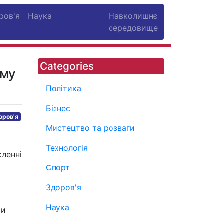
ров'я
Наука
Навколишнє
середовище
Categories
ому
Політика
Бізнес
оров'я
Мистецтво та розваги
Технологія
сленні
Спорт
Здоров'я
Наука
ри