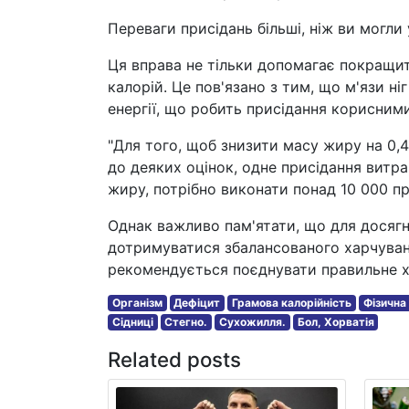
Переваги присідань більші, ніж ви могли
Ця вправа не тільки допомагає покращит
калорій. Це пов'язано з тим, що м'язи ні
енергії, що робить присідання корисним
"Для того, щоб знизити масу жиру на 0,4
до деяких оцінок, одне присідання витра
жиру, потрібно виконати понад 10 000 пр
Однак важливо пам'ятати, що для досягн
дотримуватися збалансованого харчуван
рекомендується поєднувати правильне х
Організм
Дефіцит
Грамова калорійність
Фізична
Сідниці
Стегно.
Сухожилля.
Бол, Хорватія
Related posts