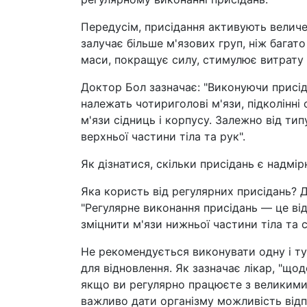
Передусім, присідання активують величез
залучає більше м'язових груп, ніж багат
маси, покращує силу, стимулює витрату е
Доктор Бол зазначає: "Виконуючи присіда
належать чотириголові м'язи, підколінні
м'язи сідниць і корпусу. Залежно від тип
верхньої частини тіла та рук".
Як дізнатися, скільки присідань є надмі
Яка користь від регулярних присідань?
"Регулярне виконання присідань — це ві
зміцнити м'язи нижньої частини тіла та с
Не рекомендується виконувати одну і ту 
для відновлення. Як зазначає лікар, "що
якщо ви регулярно працюєте з великими 
важливо дати організму можливість відп