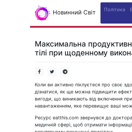
Політика
Новинний Світ
Максимальна продуктивніс
тілі при щоденному викон
Коли ви активно піклуєтеся про своє здо
дізнатися, як ще можна підвищити ефект
вигоди, що виникають від включення при
навантаженням, яке перевищує ваші мож
Ресурс eatthis.com звернувся до доктор
медичній сфері, щоб отримати інформацію
регулярному виконанні присідань.