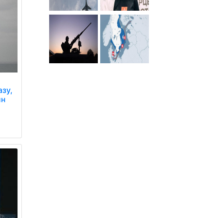
азу,
ин