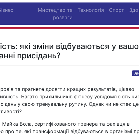
Бізнес
Мистецтво та
Технологія
Спорт
Здо
розваги
ть: які зміни відбуваються у ваш
анні присідань?
Зд
ров'я та прагнете досягти кращих результатів, цікаво
ивність. Багато прихильників фітнесу усвідомлюють чи
сідань у свою тренувальну рутину. Однак чи не стає це
ливості?
а Майка Бола, сертифікованого тренера та фахівця в
 про те, які трансформації відбуваються в організмі п