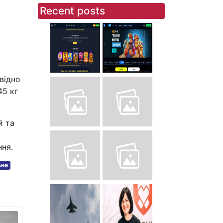
Recent posts
відно
45 кг
й та
ня.
ьне