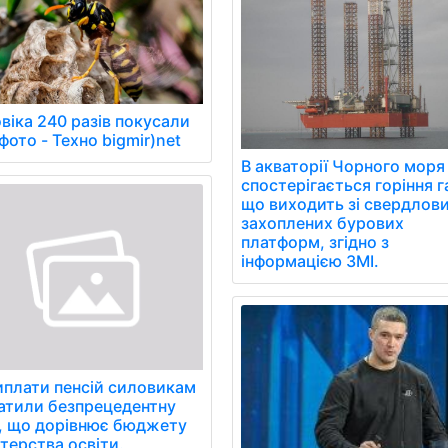
віка 240 разів покусали
фото - Техно bigmir)net
В акваторії Чорного моря
спостерігається горіння г
що виходить зі свердлов
захоплених бурових
платформ, згідно з
інформацією ЗМІ.
иплати пенсій силовикам
атили безпрецедентну
, що дорівнює бюджету
стерства освіти.