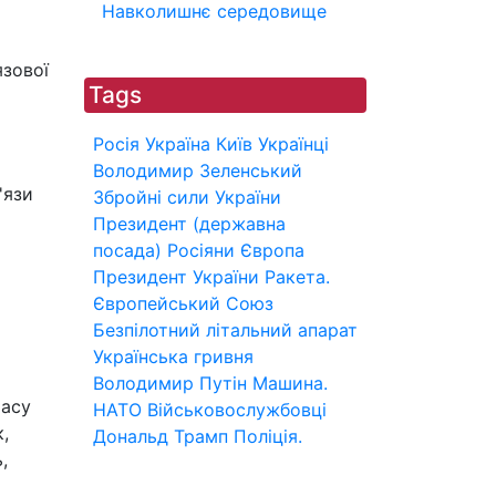
Навколишнє середовище
язової
Tags
Росія
Україна
Київ
Українці
Володимир Зеленський
'язи
Збройні сили України
Президент (державна
посада)
Росіяни
Європа
Президент України
Ракета.
Європейський Союз
Безпілотний літальний апарат
Українська гривня
Володимир Путін
Машина.
часу
НАТО
Військовослужбовці
,
Дональд Трамп
Поліція.
,