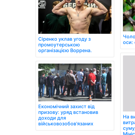
Чоло
Сіренко уклав угоду з
оси: 
промоутерською
організацією Воррена.
Економічний захист від
призову: уряд встановив
На в
доходи для
витр
військовозобов'язаних
суму
Міні