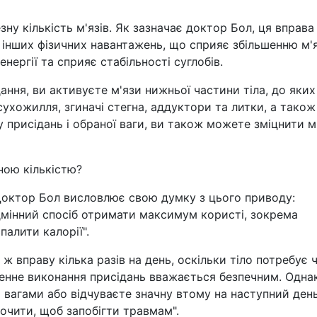
ну кількість м'язів. Як зазначає доктор Бол, ця вправа
о інших фізичних навантажень, що сприяє збільшенню м'
нергії та сприяє стабільності суглобів.
ння, ви активуєте м'язи нижньої частини тіла, до яких
 сухожилля, згиначі стегна, аддуктори та литки, а також
у присідань і обраної ваги, ви також можете зміцнити м
рною кількістю?
 Доктор Бол висловлює свою думку з цього приводу:
дмінний спосіб отримати максимум користі, зокрема
палити калорії".
ж вправу кілька разів на день, оскільки тіло потребує 
денне виконання присідань вважається безпечним. Однак
вагами або відчуваєте значну втому на наступний день
очити, щоб запобігти травмам".