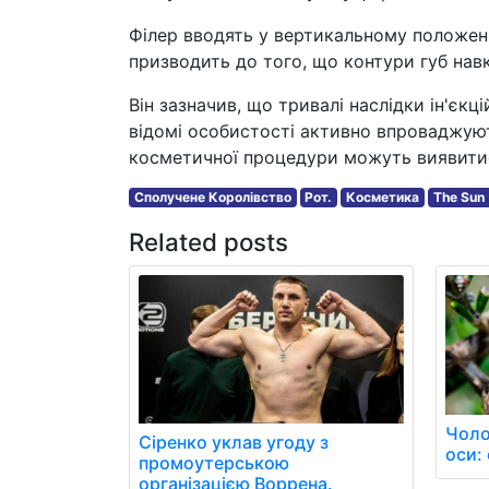
Філер вводять у вертикальному положенн
призводить до того, що контури губ нав
Він зазначив, що тривалі наслідки ін'є
відомі особистості активно впроваджують
косметичної процедури можуть виявити
Сполучене Королівство
Рот.
Косметика
The Sun 
Related posts
Чоло
Сіренко уклав угоду з
оси: 
промоутерською
організацією Воррена.