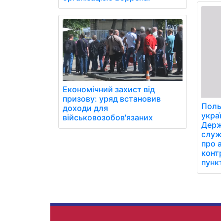
Економічний захист від
призову: уряд встановив
Поль
доходи для
укра
військовозобов'язаних
Держ
служ
про 
конт
пунк