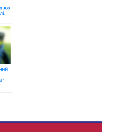
 двох
лі.
чний
и"