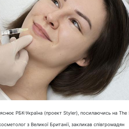
яснює РБК-Україна (проект Styler), посилаючись на The 
сметолог з Великої Британії, закликав співгромадян