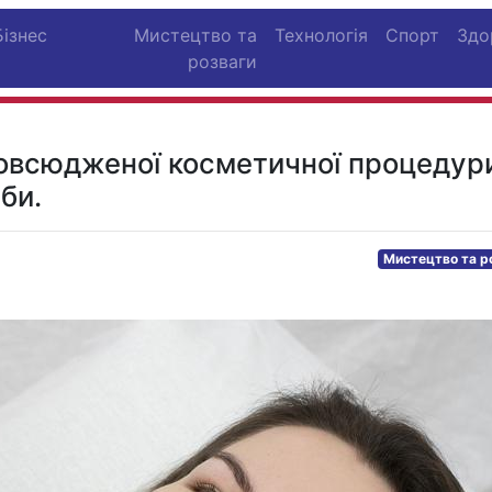
Бізнес
Мистецтво та
Технологія
Спорт
Здо
розваги
повсюдженої косметичної процедур
би.
Мистецтво та р