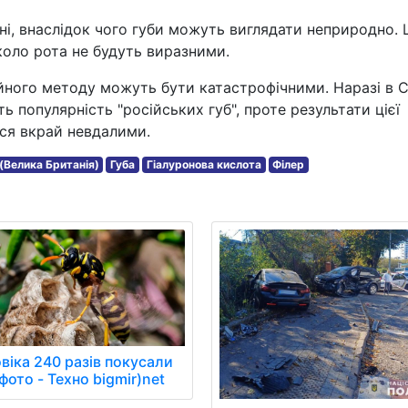
і, внаслідок чого губи можуть виглядати неприродно. 
коло рота не будуть виразними.
кційного методу можуть бути катастрофічними. Наразі в
 популярність "російських губ", проте результати цієї
ся вкрай невдалими.
(Велика Британія)
Губа
Гіалуронова кислота
Філер
віка 240 разів покусали
фото - Техно bigmir)net