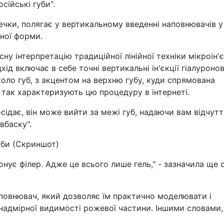
сійські губи".
ечки, полягає у вертикальному введенні наповнювачів у
вної форми.
ну інтерпретацію традиційної лінійної техніки мікроін'є
хід включає в себе точні вертикальні ін'єкції гіалуронов
коло губ, з акцентом на верхню губу, куди спрямована
 так характеризують цю процедуру в інтернеті.
сідає, він може вийти за межі губ, надаючи вам відчутт
вбаску".
уби (Скриншот)
нує філер. Адже це всього лише гель," - зазначила ще 
овнювач, який дозволяє їм практично моделювати і
надмірної видимості рожевої частини. Іншими словами,