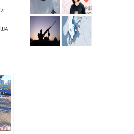
Це
 США