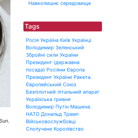
Навколишнє середовище
Tags
Росія
Україна
Київ
Українці
Володимир Зеленський
Збройні сили України
Президент (державна
посада)
Росіяни
Європа
Президент України
Ракета.
Європейський Союз
Безпілотний літальний апарат
Українська гривня
Володимир Путін
Машина.
НАТО
Дональд Трамп
Sun.
Військовослужбовці
Сполучене Королівство