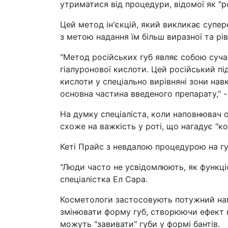
утриматися від процедури, відомої як "ро
Цей метод ін'єкцій, який викликає супер
з метою надання їм більш виразної та рі
"Метод російських губ являє собою сучас
гіалуронової кислоти. Цей російський під
кислоти у спеціально вирівняні зони нав
основна частина введеного препарату," -
На думку спеціаліста, коли наповнювач о
схоже на важкість у роті, що нагадує "ко
Кеті Прайс з невдалою процедурою на г
"Люди часто не усвідомлюють, як функціо
спеціалістка Ел Сара.
Косметологи застосовують потужний нап
змінювати форму губ, створюючи ефект 
можуть "завивати" губи у формі бантів.