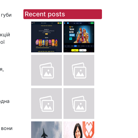
Recent posts
 губи
кцій
ої
я,
одна
 вони