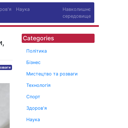
ров'я
Наука
Навколишнє
середовище
Categories
и,
Політика
Бізнес
озваги
Мистецтво та розваги
Технологія
Спорт
Здоров'я
Наука