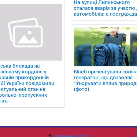
На вулиці Липинського
сталася аварія за участю
автомобілів: є постражда
ська блокада на
Blueti презентувала соня
їнському кордоні: у
генератор, що дозволяє
авній прикордонній
"ігнорувати вплив природ
бі України повідомили
(фото)
актуальний стан на
рольно-пропускних
тах.
©
Новинний Світ