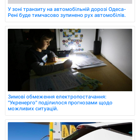
У зоні транзиту на автомобільній дорозі Одеса-
Рені буде тимчасово зупинено рух автомобілів.
Зимові обмеження електропостачання:
"Укренерго" поділилося прогнозами щодо
можливих ситуацій.