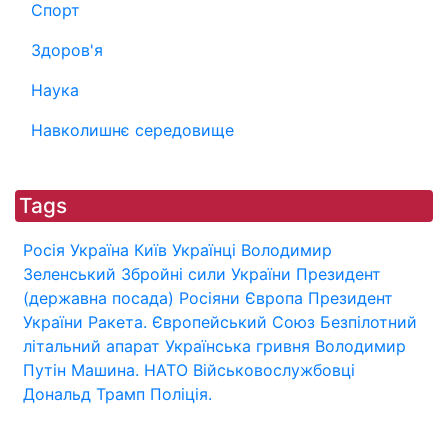
Спорт
Здоров'я
Наука
Навколишнє середовище
Tags
Росія
Україна
Київ
Українці
Володимир
Зеленський
Збройні сили України
Президент
(державна посада)
Росіяни
Європа
Президент
України
Ракета.
Європейський Союз
Безпілотний
літальний апарат
Українська гривня
Володимир
Путін
Машина.
НАТО
Військовослужбовці
Дональд Трамп
Поліція.