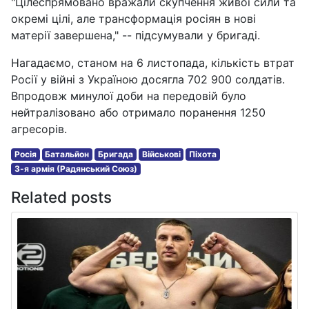
"Цілеспрямовано вражали скупчення живої сили та
окремі цілі, але трансформація росіян в нові
матерії завершена," -- підсумували у бригаді.
Нагадаємо, станом на 6 листопада, кількість втрат
Росії у війні з Україною досягла 702 900 солдатів.
Впродовж минулої доби на передовій було
нейтралізовано або отримало поранення 1250
агресорів.
Росія
Батальйон
Бригада
Військові
Піхота
3-я армія (Радянський Союз)
Related posts