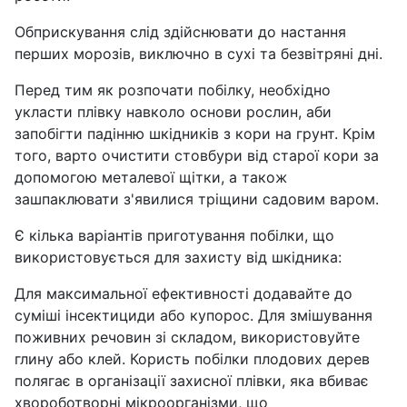
Обприскування слід здійснювати до настання
перших морозів, виключно в сухі та безвітряні дні.
Перед тим як розпочати побілку, необхідно
укласти плівку навколо основи рослин, аби
запобігти падінню шкідників з кори на грунт. Крім
того, варто очистити стовбури від старої кори за
допомогою металевої щітки, а також
зашпаклювати з'явилися тріщини садовим варом.
Є кілька варіантів приготування побілки, що
використовується для захисту від шкідника:
Для максимальної ефективності додавайте до
суміші інсектициди або купорос. Для змішування
поживних речовин зі складом, використовуйте
глину або клей. Користь побілки плодових дерев
полягає в організації захисної плівки, яка вбиває
хвороботворні мікроорганізми, що