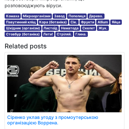
розповсюджують віруси.
Комаха
Мікроорганізми
Завод
Попелиця
Дерево.
Павутинний кліщ
Кора (ботаніка)
Сік.
Фрукти
Allium
Яйце
Шкідник (організм)
Листоїд
Нематода
Скелет
Жук.
Стовбур (ботаніка)
Лети!
Стріляй.
Глина.
Related posts
Сіренко уклав угоду з промоутерською
організацією Воррена.