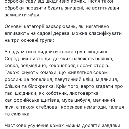
обробки саду від шкідливих комах. Після такої
обробки паразити будуть знищені, не встигнувши
залишити яйця.
Основні категорії захворювань, які негативно
впливають на садові дерева, можна класифікувати
на три основні групи:
У саду можна виділити кілька груп шкідників.
Серед них листоїди, до яких належать білянка,
совка, ведмедиця, коконопряд і оса-лісторіз.
Також існують комахи, що живляться соком
рослин: це попелиця, павутинний кліщ, мідяниця,
блішки та білокрилка. Крім того, варто згадати про
такі шкідники, як хоботник, листовертка,
каліфорнійська щитівка, муха цибуля, малинний
жук, а також стеблова і коренева нематоди, галиця
та склянка.
Часткове усунення комах можна досягти завдяки