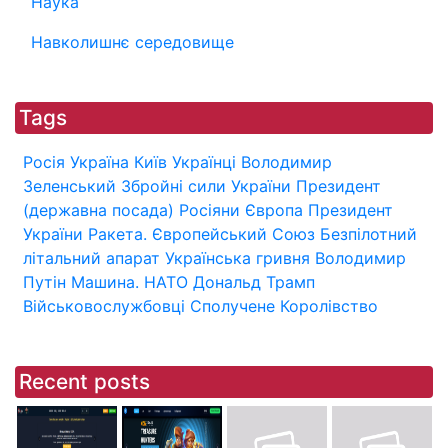
Наука
Навколишнє середовище
Tags
Росія
Україна
Київ
Українці
Володимир
Зеленський
Збройні сили України
Президент
(державна посада)
Росіяни
Європа
Президент
України
Ракета.
Європейський Союз
Безпілотний
літальний апарат
Українська гривня
Володимир
Путін
Машина.
НАТО
Дональд Трамп
Військовослужбовці
Сполучене Королівство
Recent posts