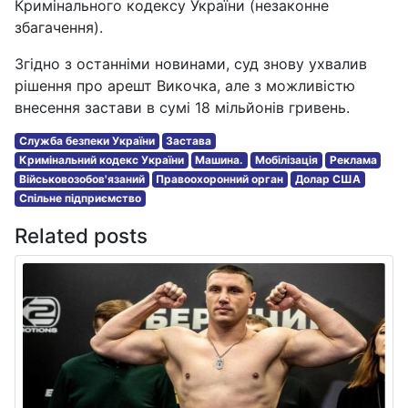
Кримінального кодексу України (незаконне
збагачення).
Згідно з останніми новинами, суд знову ухвалив
рішення про арешт Викочка, але з можливістю
внесення застави в сумі 18 мільйонів гривень.
Служба безпеки України
Застава
Кримінальний кодекс України
Машина.
Мобілізація
Реклама
Військовозобов'язаний
Правоохоронний орган
Долар США
Спільне підприємство
Related posts