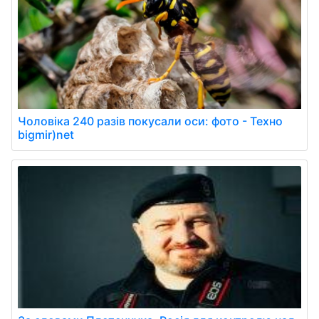
Чоловіка 240 разів покусали оси: фото - Техно
bigmir)net