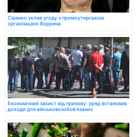
Сіренко уклав угоду з промоутерською
організацією Воррена.
Економічний захист від призову: уряд встановив
доходи для військовозобов'язаних