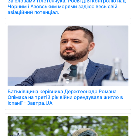
За словами Плетенчука, Росія для контролю над
Чорним і Азовським морями задіює весь свій
авіаційний потенціал.
Батьківщина керівника Держгеонадр Романа
Опімаха на третій рік війни орендувала житло в
Іспанії - Завтра.UA