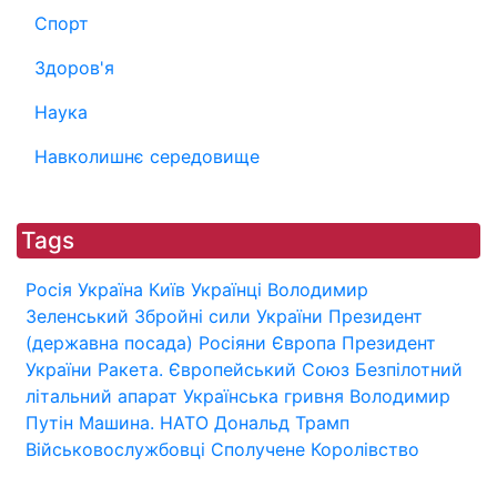
Спорт
Здоров'я
Наука
Навколишнє середовище
Tags
Росія
Україна
Київ
Українці
Володимир
Зеленський
Збройні сили України
Президент
(державна посада)
Росіяни
Європа
Президент
України
Ракета.
Європейський Союз
Безпілотний
літальний апарат
Українська гривня
Володимир
Путін
Машина.
НАТО
Дональд Трамп
Військовослужбовці
Сполучене Королівство